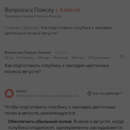
Вопросы к Поиску 
с Алисой
Примеры ответов Поиска с Алисой
Главная
/
Другое
/
Как подготовить голубику к закладке
цветочных почек в августе?
Вопрос для Поиска с Алисой
31 июля
#Сад
#Голубика
#Ягоды
#Урожай
#Август
#Подготовка
Как подготовить голубику к закладке цветочных
почек в августе?
Алиса
Как это работает?
На основе источников, возможны неточности
Чтобы подготовить голубику к закладке цветочных
почек в августе, рекомендуется:
Обеспечить обильный полив
.
В июле и августе, когда
голубика плодоносит, одновременно закладываются