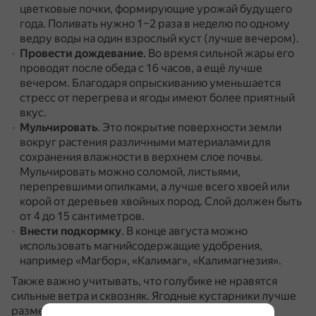
цветковые почки, формирующие урожай будущего
года.
Поливать нужно 1–2 раза в неделю по одному
ведру воды на один взрослый куст (лучше вечером).
Провести дождевание
.
Во время сильной жары его
проводят после обеда с 16 часов, а ещё лучше
вечером.
Благодаря опрыскиванию уменьшается
стресс от перегрева и ягоды имеют более приятный
вкус.
Мульчировать
.
Это покрытие поверхности земли
вокруг растения различными материалами для
сохранения влажности в верхнем слое почвы.
Мульчировать можно соломой, листьями,
перепревшими опилками, а лучше всего хвоей или
корой от деревьев хвойных пород.
Слой должен быть
от 4 до 15 сантиметров.
Внести подкормку
.
В конце августа можно
использовать магнийсодержащие удобрения,
например «Магбор», «Калимаг», «Калимагнезия».
Также важно учитывать, что голубике не нравятся
сильные ветра и сквозняк.
Ягодные кустарники лучше
размещать в укромном месте, где они будут