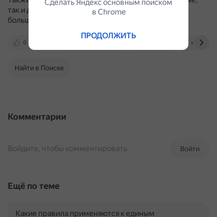
Сделать Яндекс основным поиском
так и движимые вещи, что не характерно для
в Сhrome
большинства объектов недвижимости.
ПРОДОЛЖИТЬ
0
www.consultant.ru
serad.ru
elar.rsvpu
Найти в Поиске
Комментарии
Войдите, чтобы комментировать
Войти
Ещё по теме
Какие правила применяются к единым