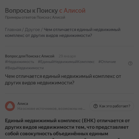
Вопросы к Поиску 
с Алисой
Примеры ответов Поиска с Алисой
Главная
/
Другое
/
Чем отличается единый недвижимый
комплекс от других видов недвижимости?
Вопрос для Поиска с Алисой
29 января
#Недвижимость
#ЕдиныйНедвижимыйКомплекс
#Отличие
#ВидыНедвижимости
Чем отличается единый недвижимый комплекс от
других видов недвижимости?
Алиса
Как это работает?
На основе источников, возможны неточности
Единый недвижимый комплекс (ЕНК) отличается от
других видов недвижимости тем, что представляет
собой совокупность объединённых единым