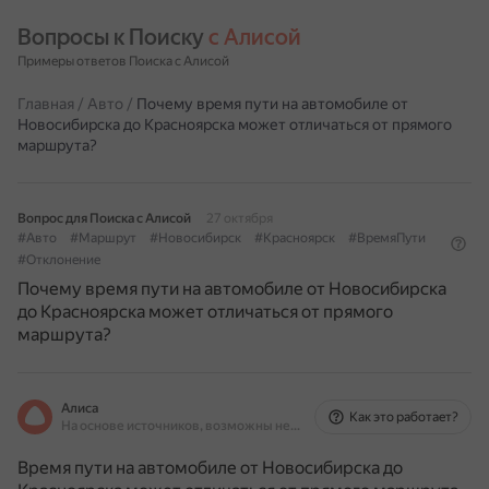
Вопросы к Поиску 
с Алисой
Примеры ответов Поиска с Алисой
Главная
/
Авто
/
Почему время пути на автомобиле от
Новосибирска до Красноярска может отличаться от прямого
маршрута?
Вопрос для Поиска с Алисой
27 октября
#Авто
#Маршрут
#Новосибирск
#Красноярск
#ВремяПути
#Отклонение
Почему время пути на автомобиле от Новосибирска
до Красноярска может отличаться от прямого
маршрута?
Алиса
Как это работает?
На основе источников, возможны неточности
Время пути на автомобиле от Новосибирска до