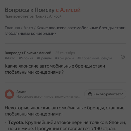
Вопросы к Поиску 
с Алисой
Примеры ответов Поиска с Алисой
Главная
/
Авто
/
Какие японские автомобильные бренды стали
глобальными концернами?
Вопрос для Поиска с Алисой
25 сентября
#Авто
#Япония
#Бренды
#Концерны
#ГлобальныеБренды
Какие японские автомобильные бренды стали
глобальными концернами?
Алиса
Как это работает?
На основе источников, возможны неточности
Некоторые японские автомобильные бренды, ставшие
глобальными концернами:
Toyota
.
Крупнейший автоконцерн не только в Японии,
но и в мире.
Продукция поставляется в 190 стран.