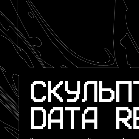
СКУЛЬП
DATA R