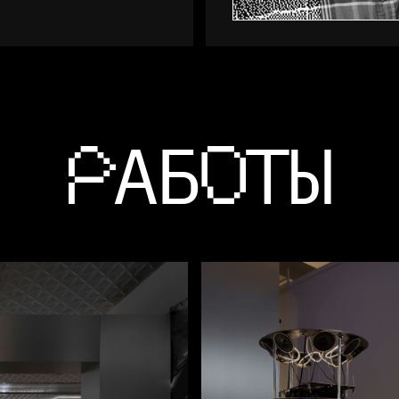
АБ
ТЫ
Р
О