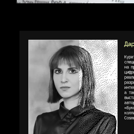
Да
Кура
спец
на п
цифр
реал
разр
инте
а та
выст
авто
«Бук
колл
Cosm