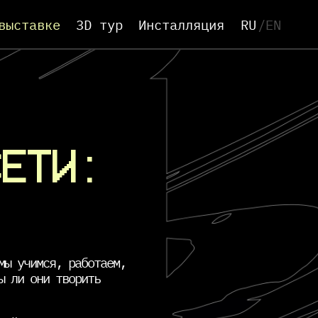
выставке
3D тур
Инсталляция
RU
/
EN
СЕТИ:
мы учимся, работаем,
ы ли они творить