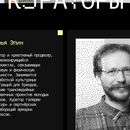
У
Т
рья Эпин
тор и креативный продюсер,
иализирующийся
роектах, связывающих
овую и физическую
ьности. Занимается
аботкой культурных
граций для брендов,
кже трансмедийных
авочных проектов молодых
ров. Куратор галереи
сир» и партнёрских
абораций ярмарки
oscow.