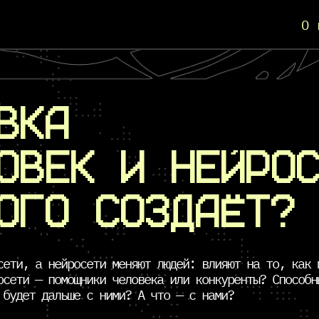
О 
ВКА
ЛОВЕК
И НЕЙРО
КОГО
СОЗДАЁТ?
сети, а нейросети меняют людей: влияют на то, как 
осети — помощники человека или конкуренты? Способн
 будет дальше с ними? А что — с нами?