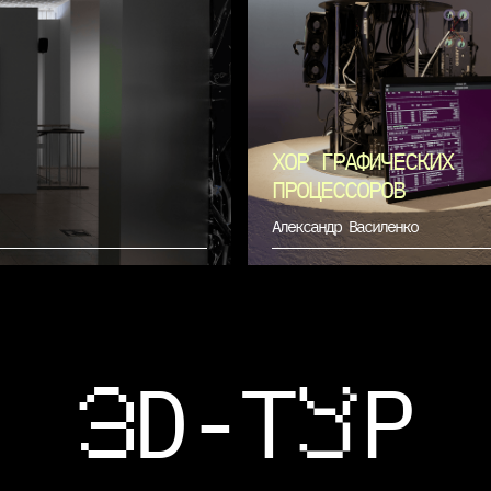
ХОР ГРАФИЧЕСКИХ
ПРОЦЕССОРОВ
Александр Василенко
D-Т
P
3
у