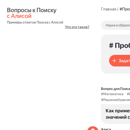
Вопросы к Поиску 
Главная
/
#Про
с Алисой
Примеры ответов Поиска с Алисой
Наука и образ
Что это такое?
# Про
Задат
Вопрос для Поиск
#Математика
#
#РешениеУравне
Как приме
значений 
Алиса