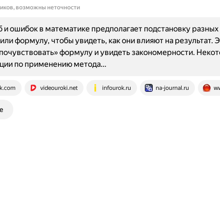
ников, возможны неточности
 и ошибок в математике предполагает подстановку разных 
или формулу, чтобы увидеть, как они влияют на результат. 
почувствовать» формулу и увидеть закономерности. Неко
ции по применению метода…
k.com
videouroki.net
infourok.ru
na-journal.ru
ww
е