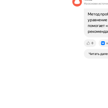
На основе источ
Метод проб
уравнение 
помогает «
рекоменда
0
v
Читать дале