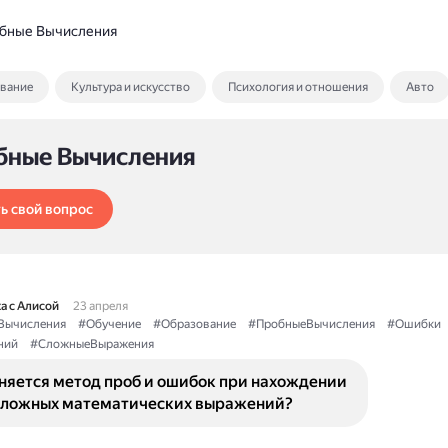
бные Вычисления
ование
Культура и искусство
Психология и отношения
Авто
бные Вычисления
ь свой вопрос
а с Алисой
23 апреля
Вычисления
#Обучение
#Образование
#ПробныеВычисления
#Ошибки
ний
#СложныеВыражения
няется метод проб и ошибок при нахождении
сложных математических выражений?