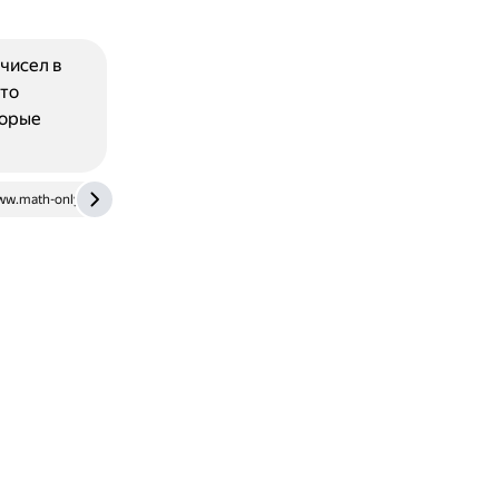
чисел в
Это
торые
w.math-only-math.com