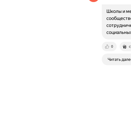
Школы и ме
сообществе
сотрудниче
социальных
0
c
Читать дале