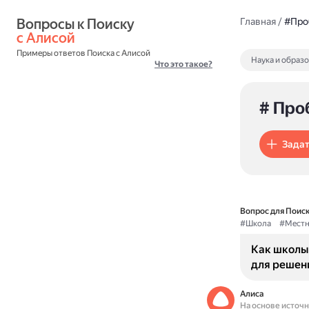
Вопросы к Поиску 
Главная
/
#Про
с Алисой
Примеры ответов Поиска с Алисой
Наука и образ
Что это такое?
# Про
Задат
Вопрос для Поиск
#Школа
#Местн
Как школы
для решен
Алиса
На основе источ