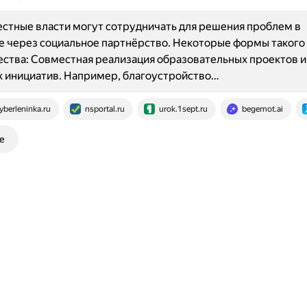
стные власти могут сотрудничать для решения проблем в
 через социальное партнёрство. Некоторые формы такого
ства: Совместная реализация образовательных проектов и
 инициатив. Например, благоустройство…
yberleninka.ru
nsportal.ru
urok.1sept.ru
begemot.ai
е