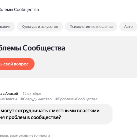
блемы Сообщества
ование
Культура и искусство
Психология и отношения
Авто
блемы Сообщества
ь свой вопрос
а с Алисой
12 октября
ыеВласти
#Сотрудничество
#ПроблемыСообщества
 могут сотрудничать с местными властями
ия проблем в сообществе?
ников, возможны неточности