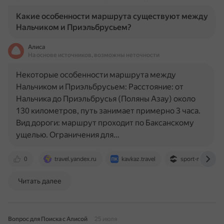
Какие особенности маршрута существуют между
Нальчиком и Приэльбрусьем?
Алиса
На основе источников, возможны неточности
Некоторые особенности маршрута между
Нальчиком и Приэльбрусьем: Расстояние: от
Нальчика до Приэльбрусья (Поляны Азау) около
130 километров, путь занимает примерно 3 часа.
Вид дороги: маршрут проходит по Баксанскому
ущелью. Ограничения для…
0
travel.yandex.ru
kavkaz.travel
sport-marafon.r
Читать далее
Вопрос для Поиска с Алисой
25 июля