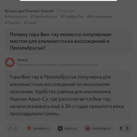
Вопрос для Поиска с Алисой
27 января
#Альпинизм
#Приэльбрусье
#ГораВиаТау
#Восхождение
#Туризм
#Спорт
Почему гора Виа-тау является популярным
местом для альпинистских восхождений в
Приэльбрусье?
Алиса
На основе источников, возможны неточности
Гора Виа-тау в Приэльбрусье популярна для
альпинистских восхождений по нескольким
причинам: Удобство района для альпинизма.
Ущелье Адыл-Су, где располагается Виа-тау,
начали осваивать ещё в 30-х годах прошлого века:
прокладывали тропы…
0
yandex.ru
dzen.ru
kavtoday.ru
www.k