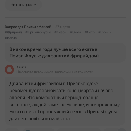
Читать далее
Вопрос для Поиска с Алисой
27 марта
#Фрирайд
#Приэльбрусье
#Сезон
#Зима
#Лето
#Осень
#Весна
В какое время года лучше всего ехать в
Приэльбрусье для занятий фрирайдом?
Алиса
На основе источников, возможны неточности
Для занятий фрирайдом в Приэльбрусье
рекомендуется выбирать конец марта и начало
апреля. Это комфортный период: солнце
весеннее, людей заметно меньше, и по-прежнему
много снега. Горнолыжный сезон в Приэльбрусье
длится с ноября по май, а на…