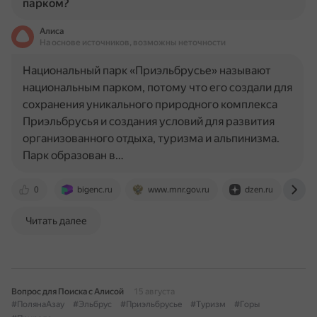
парком?
Алиса
На основе источников, возможны неточности
Национальный парк «Приэльбрусье» называют
национальным парком, потому что его создали для
сохранения уникального природного комплекса
Приэльбрусья и создания условий для развития
организованного отдыха, туризма и альпинизма.
Парк образован в…
0
bigenc.ru
www.mnr.gov.ru
dzen.ru
bo
Читать далее
Вопрос для Поиска с Алисой
15 августа
#ПолянаАзау
#Эльбрус
#Приэльбрусье
#Туризм
#Горы