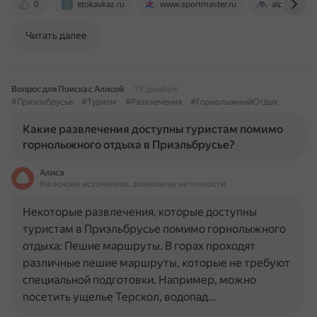
0
etokavkaz.ru
www.sportmaster.ru
alpindustria
Читать далее
Вопрос для Поиска с Алисой
19 декабря
#Приэльбрусье
#Туризм
#Развлечения
#ГорнолыжныйОтдых
Какие развлечения доступны туристам помимо
горнолыжного отдыха в Приэльбрусье?
Алиса
На основе источников, возможны неточности
Некоторые развлечения, которые доступны
туристам в Приэльбрусье помимо горнолыжного
отдыха: Пешие маршруты. В горах проходят
различные пешие маршруты, которые не требуют
специальной подготовки. Например, можно
посетить ущелье Терскол, водопад…