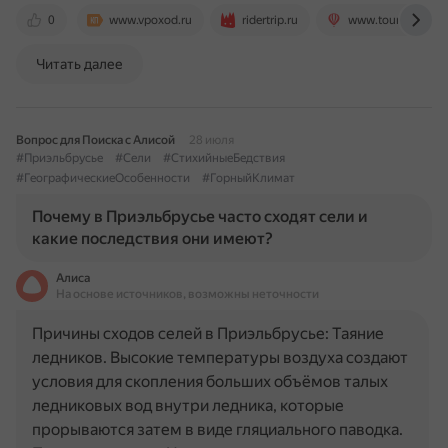
0
www.vpoxod.ru
ridertrip.ru
www.tourister.ru
Читать далее
Вопрос для Поиска с Алисой
28 июля
#Приэльбрусье
#Сели
#СтихийныеБедствия
#ГеографическиеОсобенности
#ГорныйКлимат
Почему в Приэльбрусье часто сходят сели и
какие последствия они имеют?
Алиса
На основе источников, возможны неточности
Причины сходов селей в Приэльбрусье: Таяние
ледников. Высокие температуры воздуха создают
условия для скопления больших объёмов талых
ледниковых вод внутри ледника, которые
прорываются затем в виде гляциального паводка.