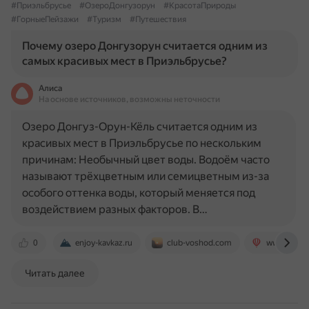
#Приэльбрусье
#ОзероДонгузорун
#КрасотаПрироды
#ГорныеПейзажи
#Туризм
#Путешествия
Почему озеро Донгузорун считается одним из
самых красивых мест в Приэльбрусье?
Алиса
На основе источников, возможны неточности
Озеро Донгуз-Орун-Кёль считается одним из
красивых мест в Приэльбрусье по нескольким
причинам: Необычный цвет воды. Водоём часто
называют трёхцветным или семицветным из-за
особого оттенка воды, который меняется под
воздействием разных факторов. В…
0
enjoy-kavkaz.ru
club-voshod.com
www.tourist
Читать далее