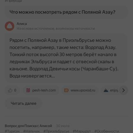
#Природа
Что можно посмотреть рядом с Поляной Азау?
Алиса
На основе источников, возможны неточности
Рядом с Поляной Азау в Приэльбрусье можно
посетить, например, такие места: Водопад Азау.
Тонкий поток высотой 30 метров берёт начало в
ледниках Эльбруса и падает с отвесной скалы в
каньоне. Водопад Девичьи косы (Чаранбаши-Су).
Вода низвергается…
0
pesh-lesh.com
www.vpoxod.ru
enjoy-kavkaz.
Читать далее
Вопрос для Поиска с Алисой
30 июля
#Туризм
#Нальчик
#Приэльбрусье
#Маршрут
#Особенности