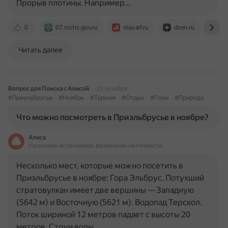
Прорыв плотины. Например…
0
07.mchs.gov.ru
stav.aif.ru
dzen.ru
ww
Читать далее
Вопрос для Поиска с Алисой
20 октября
#Приэльбрусье
#Ноябрь
#Туризм
#Отдых
#Горы
#Природа
Что можно посмотреть в Приэльбрусье в ноябре?
Алиса
На основе источников, возможны неточности
Несколько мест, которые можно посетить в
Приэльбрусье в ноябре: Гора Эльбрус. Потухший
стратовулкан имеет две вершины — Западную
(5642 м) и Восточную (5621 м). Водопад Терскол.
Поток шириной 12 метров падает с высоты 20
метров. Струи воды…