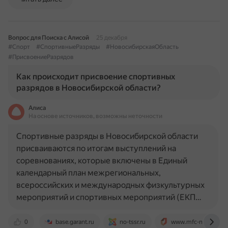
Вопрос для Поиска с Алисой
25 декабря
#Спорт
#СпортивныеРазряды
#НовосибирскаяОбласть
#ПрисвоениеРазрядов
Как происходит присвоение спортивных
разрядов в Новосибирской области?
Алиса
На основе источников, возможны неточности
Спортивные разряды в Новосибирской области
присваиваются по итогам выступлений на
соревнованиях, которые включены в Единый
календарный план межрегиональных,
всероссийских и международных физкультурных
мероприятий и спортивных мероприятий (ЕКП…
0
base.garant.ru
no-tssr.ru
www.mfc-nso.ru