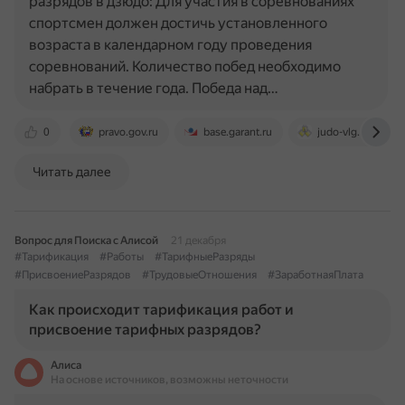
разрядов в дзюдо: Для участия в соревнованиях
спортсмен должен достичь установленного
возраста в календарном году проведения
соревнований. Количество побед необходимо
набрать в течение года. Победа над…
0
pravo.gov.ru
base.garant.ru
judo-vlg.ru
Читать далее
Вопрос для Поиска с Алисой
21 декабря
#Тарификация
#Работы
#ТарифныеРазряды
#ПрисвоениеРазрядов
#ТрудовыеОтношения
#ЗаработнаяПлата
Как происходит тарификация работ и
присвоение тарифных разрядов?
Алиса
На основе источников, возможны неточности