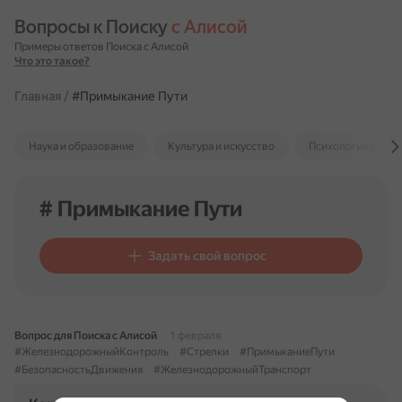
Вопросы к Поиску 
с Алисой
Примеры ответов Поиска с Алисой
Что это такое?
Главная
/
#Примыкание Пути
Наука и образование
Культура и искусство
Психология и отн
# Примыкание Пути
Задать свой вопрос
Вопрос для Поиска с Алисой
1 февраля
#ЖелезнодорожныйКонтроль
#Стрелки
#ПримыканиеПути
#БезопасностьДвижения
#ЖелезнодорожныйТранспорт