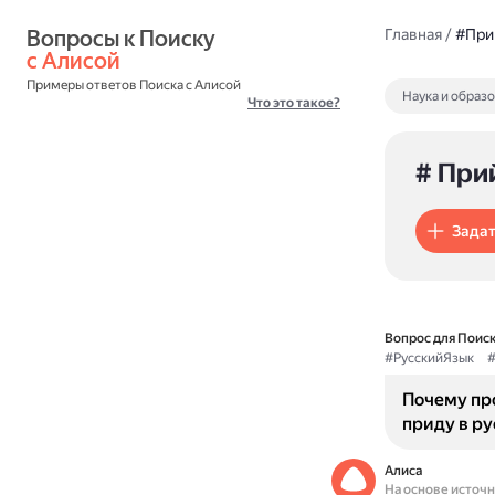
Вопросы к Поиску 
Главная
/
#При
с Алисой
Примеры ответов Поиска с Алисой
Наука и образ
Что это такое?
# При
Задат
Вопрос для Поиск
#РусскийЯзык
#
Почему пр
приду в ру
Алиса
На основе источ