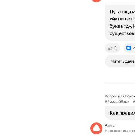
Путаница м
«й» пишетс
буква «д».
существов
0
v
Читать дале
Вопрос для Поиск
#РусскийЯзык
#
Как правил
Алиса
На основе источ