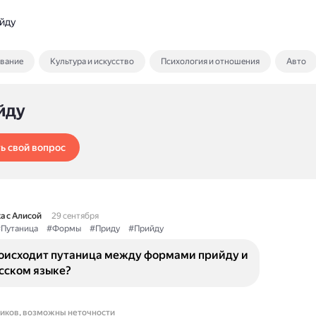
йду
ование
Культура и искусство
Психология и отношения
Авто
йду
ь свой вопрос
а с Алисой
29 сентября
Путаница
#Формы
#Приду
#Прийду
оисходит путаница между формами прийду и
сском языке?
ников, возможны неточности