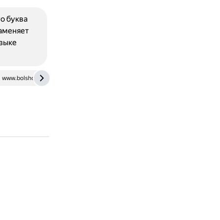
о буква
заменяет
языке
www.bolshoyvopros.ru