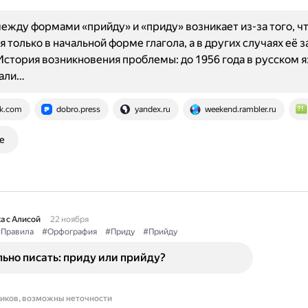
ежду формами «прийду» и «приду» возникает из-за того, чт
я только в начальной форме глагола, а в других случаях её 
 История возникновения проблемы: до 1956 года в русском 
али…
k.com
dobro.press
yandex.ru
weekend.rambler.ru
е
а с Алисой
22 ноября
Правила
#Орфография
#Приду
#Прийду
ьно писать: приду или прийду?
ников, возможны неточности