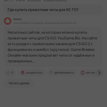
#КСГО
#Читы
#Покупка
#Приватныечиты
Где купить приватные читы для КС ГО?
Алиса
На основе источников, возможны неточности
Несколько сайтов, на которых можно купить
приватные читы для CS:GO: YouGame.Biz. На сайте
есть раздел с приватными хаками для CS:GO 2 с
функциями вх и аимбот (крутилка). Game Breaker.
Онлайн-магазин предлагает читы от надёжных и
проверенных…
0
yougame.biz
gamebreaker.ru
wh-satano.ru
Читать далее