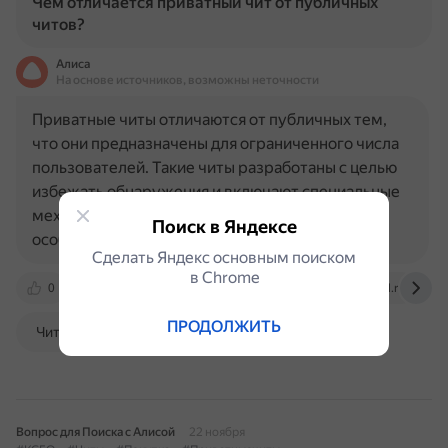
Чем отличается приватный чит от публичных
читов?
Алиса
На основе источников, возможны неточности
Приватные читы отличаются от публичных тем,
что они предназначены для ограниченного числа
пользователей. Такие читы разработаны с целью
избежать обнаружения и включают специальные
механизмы защиты от банов. Некоторые
Поиск в Яндексе
особенности публичных читов…
Сделать Яндекс основным поиском
в Сhrome
0
habr.com
cyber.sports.ru
otvet.mail.ru
ПРОДОЛЖИТЬ
Читать далее
Вопрос для Поиска с Алисой
22 ноября