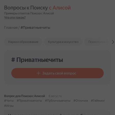
Вопросы к Поиску 
с Алисой
Примеры ответов Поиска с Алисой
Что это такое?
Главная
/
#Приватныечиты
Наука и образование
Культура и искусство
Психология и отн
# Приватныечиты
Задать свой вопрос
Вопрос для Поиска с Алисой
8 августа
#Читы
#Приватныечиты
#Публичныечиты
#Отличия
#Гейминг
#Игры