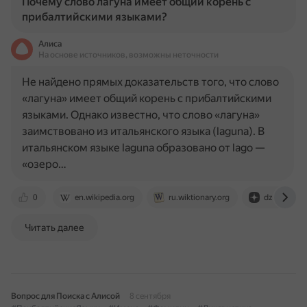
Почему слово лагуна имеет общий корень с
прибалтийскими языками?
Алиса
На основе источников, возможны неточности
Не найдено прямых доказательств того, что слово
«лагуна» имеет общий корень с прибалтийскими
языками. Однако известно, что слово «лагуна»
заимствовано из итальянского языка (laguna). В
итальянском языке laguna образовано от lago —
«озеро…
0
en.wikipedia.org
ru.wiktionary.org
dzen.ru
Читать далее
Вопрос для Поиска с Алисой
8 сентября