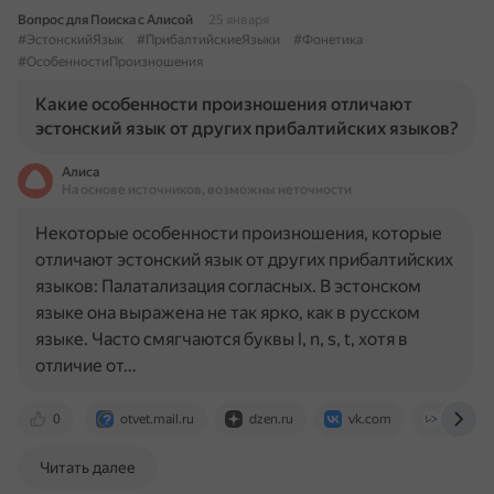
Вопрос для Поиска с Алисой
25 января
#ЭстонскийЯзык
#ПрибалтийскиеЯзыки
#Фонетика
#ОсобенностиПроизношения
Какие особенности произношения отличают
эстонский язык от других прибалтийских языков?
Алиса
На основе источников, возможны неточности
Некоторые особенности произношения, которые
отличают эстонский язык от других прибалтийских
языков: Палатализация согласных. В эстонском
языке она выражена не так ярко, как в русском
языке. Часто смягчаются буквы l, n, s, t, хотя в
отличие от…
0
otvet.mail.ru
dzen.ru
vk.com
lingvis
Читать далее