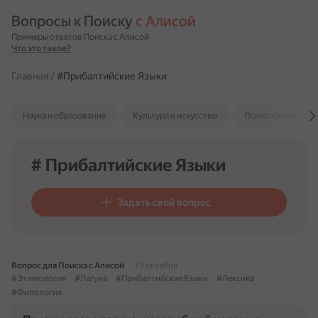
Вопросы к Поиску 
с Алисой
Примеры ответов Поиска с Алисой
Что это такое?
Главная
/
#Прибалтийские Языки
Наука и образование
Культура и искусство
Психология и отн
# Прибалтийские Языки
Задать свой вопрос
Вопрос для Поиска с Алисой
13 октября
#Этимология
#Лагуна
#ПрибалтийскиеЯзыки
#Лексика
#Филология