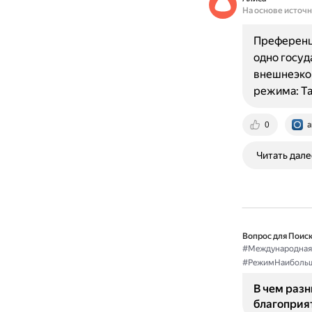
На основе источ
Преференц
одно госуд
внешнеэко
режима: Т
0
a
Читать дале
Вопрос для Поиск
#Международная
#РежимНаибольш
В чем раз
благоприя