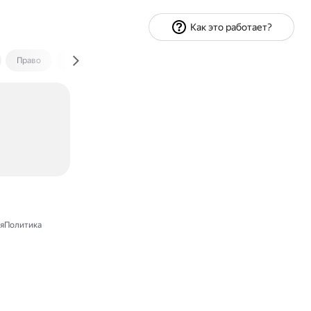
Как это работает?
Право
Экономика и финансы
Путешествия
Спорт
яПолитика