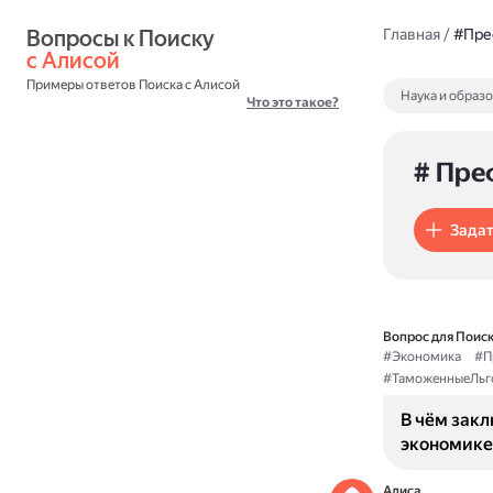
Вопросы к Поиску 
Главная
/
#Пре
с Алисой
Примеры ответов Поиска с Алисой
Наука и образ
Что это такое?
# Пре
Задат
Вопрос для Поиск
#Экономика
#П
#ТаможенныеЛьг
В чём зак
экономике
Алиса