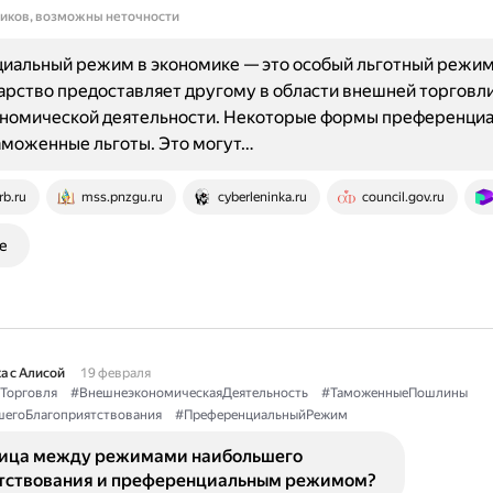
ников, возможны неточности
иальный режим в экономике — это особый льготный режим
арство предоставляет другому в области внешней торговли
номической деятельности. Некоторые формы преференциа
аможенные льготы. Это могут…
rb.ru
mss.pnzgu.ru
cyberleninka.ru
council.gov.ru
е
а с Алисой
19 февраля
Торговля
#ВнешнеэкономическаяДеятельность
#ТаможенныеПошлины
егоБлагоприятствования
#ПреференциальныйРежим
ница между режимами наибольшего
тствования и преференциальным режимом?