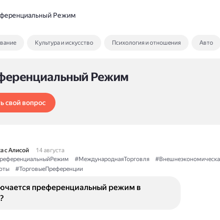
ференциальный Режим
ование
Культура и искусство
Психология и отношения
Авто
ференциальный Режим
ь свой вопрос
а с Алисой
14 августа
референциальныйРежим
#МеждународнаяТорговля
#Внешнеэкономическа
оты
#ТорговыеПреференции
лючается преференциальный режим в
?