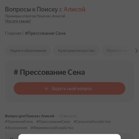
Вопросы к Поиску 
с Алисой
Примеры ответов Поиска с Алисой
Что это такое?
Главная
/
#Прессование Сена
Наука и образование
Культура и искусство
Психология и отн
# Прессование Сена
Задать свой вопрос
Вопрос для Поиска с Алисой
12 августа
#ХранениеСена
#ПрессованиеСена
#СельскоеХозяйство
#Агрономия
#ФермерскоеХозяйство