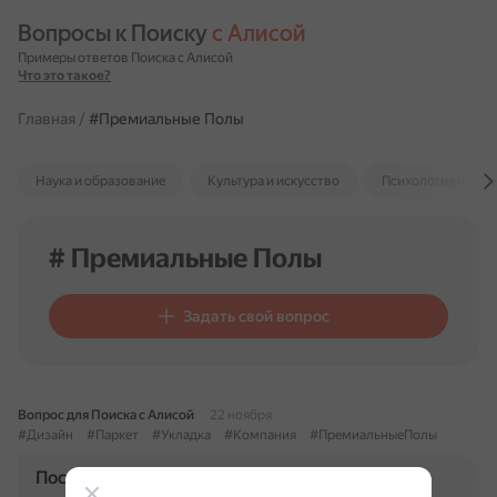
Вопросы к Поиску 
с Алисой
Примеры ответов Поиска с Алисой
Что это такое?
Главная
/
#Премиальные Полы
Наука и образование
Культура и искусство
Психология и отн
# Премиальные Полы
Задать свой вопрос
Вопрос для Поиска с Алисой
22 ноября
#Дизайн
#Паркет
#Укладка
#Компания
#ПремиальныеПолы
Посоветуйте как дизайнеру компанию по