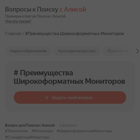
Вопросы к Поиску 
с Алисой
Примеры ответов Поиска с Алисой
Что это такое?
Главная
/
#Преимущества Широкоформатных Мониторов
Наука и образование
Культура и искусство
Психология и отн
# Преимущества
Широкоформатных Мониторов
Задать свой вопрос
Вопрос для Поиска с Алисой
4 февраля
#Технологии
#Мониторы
#ШирокоформатныеМониторы
#СтандартныеМониторы