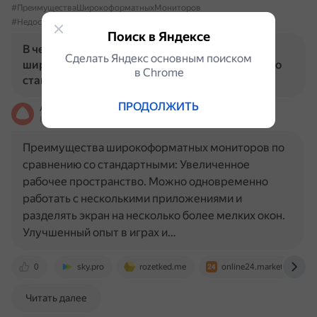
#ПреимуществаШирокоформатныхМониторов
#НедостаткиШирокоформатныхМониторов
Поиск в Яндексе
В чем преимущества и недостатки
Сделать Яндекс основным поиском
широкоформатных мониторов по сравнению со
в Сhrome
стандартными?
ПРОДОЛЖИТЬ
Алиса
На основе источников, возможны неточности
Преимущества широкоформатных мониторов по
сравнению со стандартными: Увеличенное
рабочее пространство. Можно одновременно
работать с несколькими приложениями и
разделять экран на несколько более мелких окон.
Улучшенный опыт в играх и…
0
sky.pro
rozetked.me
online24.market
Читать далее