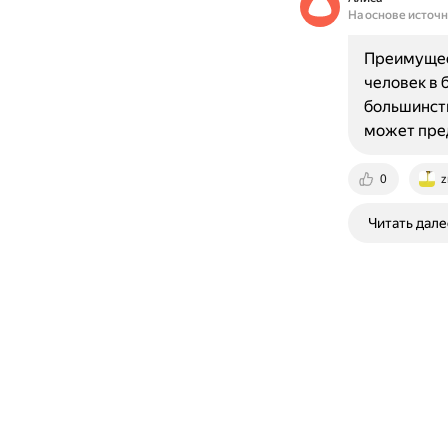
На основе источ
Преимущест
человек в 
большинств
может пре
0
z
Читать дале