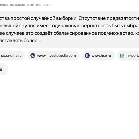
ников, возможны неточности
ва простой случайной выборки: Отсутствие предвзятости
большой группе имеет одинаковую вероятность быть выбра
е случаев это создаёт сбалансированное подмножество, к
дставлять более…
nat.ra-dina.ru
www.investopedia.com
www.hse.ru
hr-porta
е