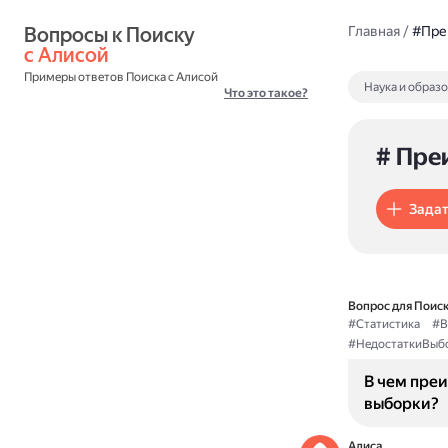
Вопросы к Поиску 
Главная
/
#Пре
с Алисой
Примеры ответов Поиска с Алисой
Наука и образ
Что это такое?
# Пре
Задат
Вопрос для Поиск
#Статистика
#В
#НедостаткиВыб
В чем пре
выборки?
Алиса