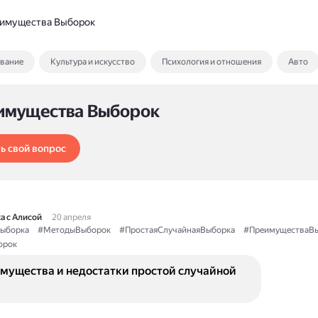
имущества Выборок
ование
Культура и искусство
Психология и отношения
Авто
имущества Выборок
ь свой вопрос
а с Алисой
20 апреля
ыборка
#МетодыВыборок
#ПростаяСлучайнаяВыборка
#ПреимуществаВ
орок
имущества и недостатки простой случайной