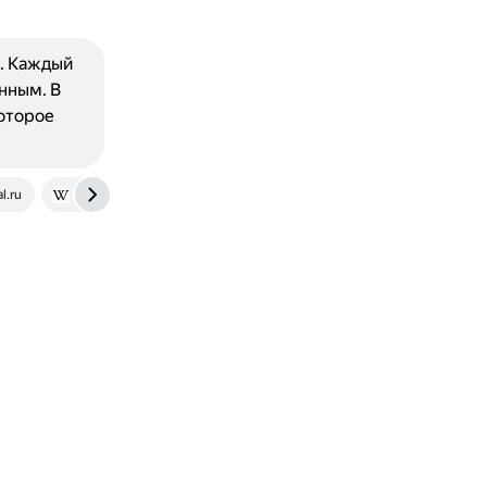
. Каждый
нным. В
оторое
l.ru
ru.wikipedia.org