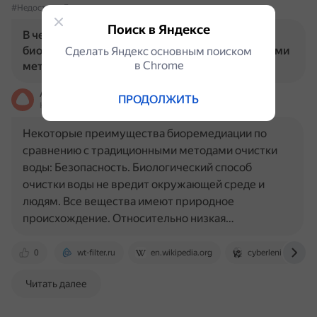
#НедостаткиБиоремедиации
Поиск в Яндексе
В чем преимущества и недостатки
биоремедиации по сравнению с традиционными
Сделать Яндекс основным поиском
в Сhrome
методами очистки воды?
Алиса
ПРОДОЛЖИТЬ
На основе источников, возможны неточности
Некоторые преимущества биоремедиации по
сравнению с традиционными методами очистки
воды: Безопасность. Биологический способ
очистки воды не вредит окружающей среде и
людям. Все вещества имеют природное
происхождение. Относительно низкая…
0
wt-filter.ru
en.wikipedia.org
cyberleninka.ru
Читать далее