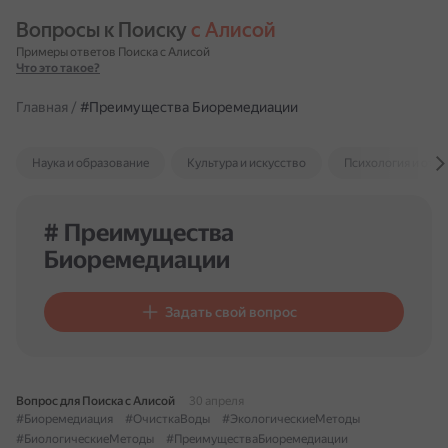
Вопросы к Поиску 
с Алисой
Примеры ответов Поиска с Алисой
Что это такое?
Главная
/
#Преимущества Биоремедиации
Наука и образование
Культура и искусство
Психология и отн
# Преимущества
Биоремедиации
Задать свой вопрос
Вопрос для Поиска с Алисой
30 апреля
#Биоремедиация
#ОчисткаВоды
#ЭкологическиеМетоды
#БиологическиеМетоды
#ПреимуществаБиоремедиации