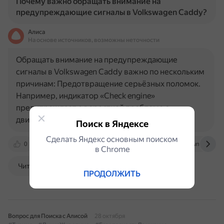
Почему важно обращать внимание на
предупреждающие сигналы в Volkswagen Caddy?
Алиса
На основе источников, возможны неточности
Обращать внимание на предупреждающие
сигналы в Volkswagen Caddy важно по нескольким
причинам: Предотвращение серьёзных поломок.
Например, индикатор «Check engine»
предупреждает о вероятной проблеме с
двигателем. Неисправность насоса, который…
Поиск в Яндексе
Сделать Яндекс основным поиском
0
autonomia.ru
autogener.ru
www.vwmanual.ru
в Сhrome
Читать далее
ПРОДОЛЖИТЬ
Вопрос для Поиска с Алисой
28 октября