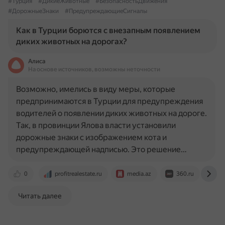
#Турция
#ДикиеЖивотные
#БезопасностьДвижения
#ДорожныеЗнаки
#ПредупреждающиеСигналы
Как в Турции борются с внезапным появлением
диких животных на дорогах?
Алиса
На основе источников, возможны неточности
Возможно, имелись в виду меры, которые
предпринимаются в Турции для предупреждения
водителей о появлении диких животных на дороге.
Так, в провинции Ялова власти установили
дорожные знаки с изображением кота и
предупреждающей надписью. Это решение…
0
profitrealestate.ru
media.az
360.ru
dz
Читать далее