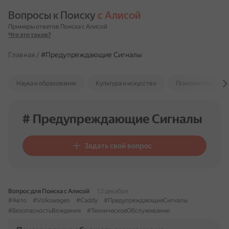
Вопросы к Поиску 
с Алисой
Примеры ответов Поиска с Алисой
Что это такое?
Главная
/
#Предупреждающие Сигналы
Наука и образование
Культура и искусство
Психология и отн
# Предупреждающие Сигналы
Задать свой вопрос
Вопрос для Поиска с Алисой
12 декабря
#Авто
#Volkswagen
#Caddy
#ПредупреждающиеСигналы
#БезопасностьВождения
#ТехническоеОбслуживание