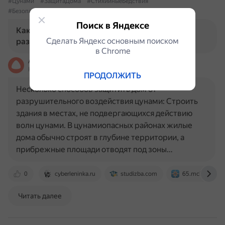
#Цунами
#ЗащитаДома
#СтихийныеБедствия
#БезопасностьЖилья
#ПредотвращениеУщерба
Поиск в Яндексе
Как можно защитить свой дом от
Сделать Яндекс основным поиском
разрушительного воздействия цунами?
в Сhrome
Алиса
На основе источников, возможны неточности
ПРОДОЛЖИТЬ
Несколько способов защитить дом от
разрушительного воздействия цунами: Строить
здания в местах, не подвергающихся действию
волн цунами. В цунамиопасных районах жилые
дома обычно строят в глубине территории, а
прибрежные площади отводят под зоны…
0
cyberleninka.ru
studizba.com
65.mchs.gov.ru
Читать далее