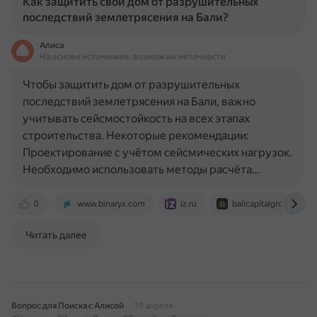
Как защитить свой дом от разрушительных
последствий землетрясения на Бали?
Алиса
На основе источников, возможны неточности
Чтобы защитить дом от разрушительных
последствий землетрясения на Бали, важно
учитывать сейсмостойкость на всех этапах
строительства. Некоторые рекомендации:
Проектирование с учётом сейсмических нагрузок.
Необходимо использовать методы расчёта…
0
www.binaryx.com
iz.ru
balicapitalgroup.ru
Читать далее
Вопрос для Поиска с Алисой
19 апреля