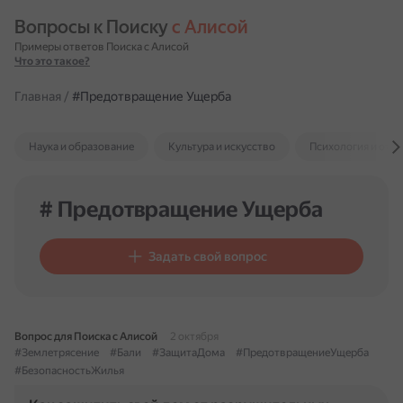
Вопросы к Поиску 
с Алисой
Примеры ответов Поиска с Алисой
Что это такое?
Главная
/
#Предотвращение Ущерба
Наука и образование
Культура и искусство
Психология и отн
# Предотвращение Ущерба
Задать свой вопрос
Вопрос для Поиска с Алисой
2 октября
#Землетрясение
#Бали
#ЗащитаДома
#ПредотвращениеУщерба
#БезопасностьЖилья