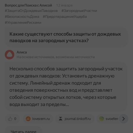
Вопрос для Поиска с Алисой
12 января
#ЗащитаОтДождевыхПаводков
#ЗагородныеУчастки
#БезопасностьДома
#ПредотвращениеУщерба
#УправлениеРисками
Какие существуют способы защиты от дождевых
паводков на загородных участках?
Алиса
На основе источников, возможны неточности
Несколько способов защитить загородный участок
от дождевых паводков: Установить дренажную
систему. Линейный дренаж подходит для
отведения поверхностных вод и представляет
собой систему открытых лотков, через которые
вода выходит за пределы…
0
lovezem.ru
journal.tinkoff.ru
svoefermerstvo.r
Читать далее