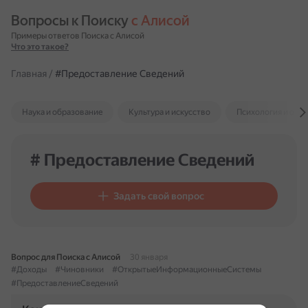
Вопросы к Поиску 
с Алисой
Примеры ответов Поиска с Алисой
Что это такое?
Главная
/
#Предоставление Сведений
Наука и образование
Культура и искусство
Психология и отн
# Предоставление Сведений
Задать свой вопрос
Вопрос для Поиска с Алисой
30 января
#Доходы
#Чиновники
#ОткрытыеИнформационныеСистемы
#ПредоставлениеСведений