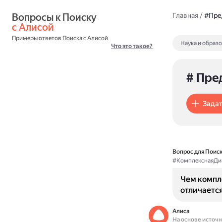
Вопросы к Поиску 
Главная
/
#Пре
с Алисой
Примеры ответов Поиска с Алисой
Наука и образ
Что это такое?
# Пре
Задат
Вопрос для Поиск
#КомплекснаяДи
Чем компл
отличается
Алиса
На основе источ