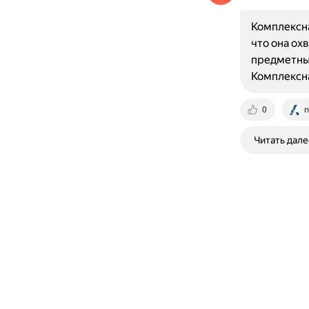
Комплексна
что она ох
предметные
Комплексна
0
n
Читать дале