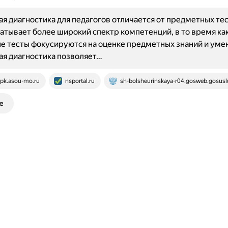
я диагностика для педагогов отличается от предметных тес
ватывает более широкий спектр компетенций, в то время ка
 тесты фокусируются на оценке предметных знаний и уме
я диагностика позволяет…
pk.asou-mo.ru
nsportal.ru
sh-bolsheurinskaya-r04.gosweb.gosuslu
е