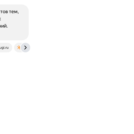
тов тем,
к
ний.
gi.ru
files.sch2000.ru
dsgarmonia.ru