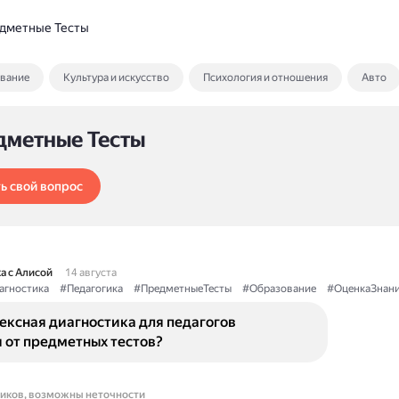
дметные Тесты
ование
Культура и искусство
Психология и отношения
Авто
дметные Тесты
ь свой вопрос
а с Алисой
14 августа
агностика
#Педагогика
#ПредметныеТесты
#Образование
#ОценкаЗнан
ексная диагностика для педагогов
 от предметных тестов?
ников, возможны неточности