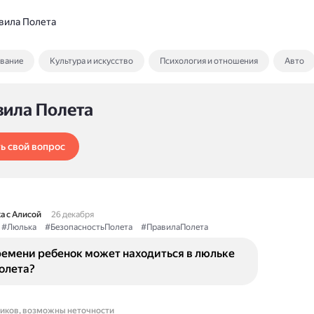
вила Полета
ование
Культура и искусство
Психология и отношения
Авто
вила Полета
ь свой вопрос
а с Алисой
26 декабря
#Люлька
#БезопасностьПолета
#ПравилаПолета
ремени ребенок может находиться в люльке
олета?
ников, возможны неточности