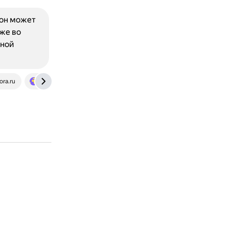
 он может
кже во
нной
ora.ru
travel.yandex.ru