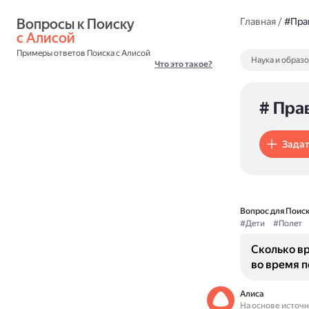
Вопросы к Поиску 
Главная
/
#Пра
с Алисой
Примеры ответов Поиска с Алисой
Наука и образ
Что это такое?
# Пра
Задат
Вопрос для Поиск
#Дети
#Полет
Сколько в
во время п
Алиса
На основе источ