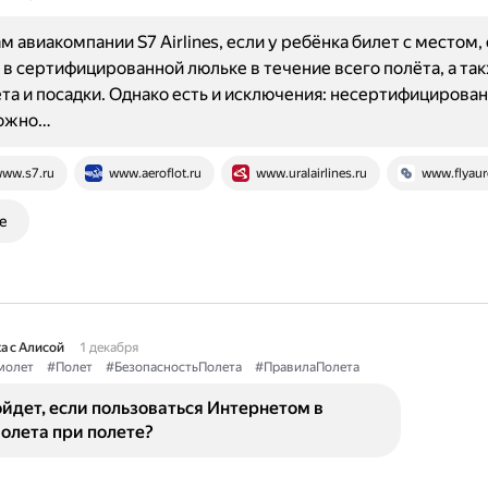
м авиакомпании S7 Airlines, если у ребёнка билет с местом,
 в сертифицированной люльке в течение всего полёта, а та
та и посадки. Однако есть и исключения: несертифицирова
ожно…
ww.s7.ru
www.aeroflot.ru
www.uralairlines.ru
www.flyaur
е
а с Алисой
1 декабря
молет
#Полет
#БезопасностьПолета
#ПравилаПолета
йдет, если пользоваться Интернетом в
олета при полете?