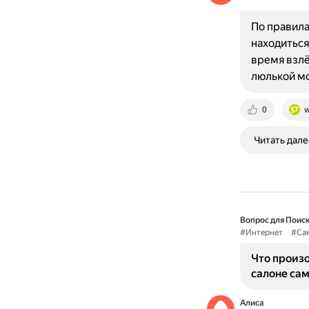
По правила
находиться
время взлё
люлькой м
0
w
Читать дале
Вопрос для Поиск
#Интернет
#Са
Что произо
салоне сам
Алиса