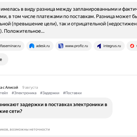
имелась в виду разница между запланированными и факти
ми, в том числе платежами по поставкам. Разница может бы
ной (превышение цели), так и отрицательной (недостижен
я). Положительное…
lfaseminar.ru
adesk.ru
www.profiz.ru
integrus.ru
е
а с Алисой
9 августа
тейл
#Электроника
#Задержки
#Поставки
зникают задержки в поставках электроники в
кие сети?
ников, возможны неточности