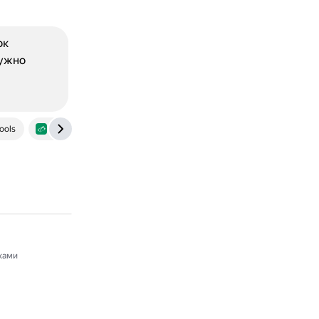
ок
Нужно
tools
www.finkont.ru
ками