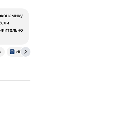
 экономику
Если
ложительно
u
elib.bsu.by