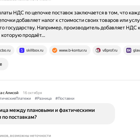
латы НДС по цепочке поставок заключается в том, что каж
епочки добавляет налог к стоимости своих товаров или услу
го государству. Например, производитель добавляет НДС к
, которую продаёт…
cbo.ru
skillbox.ru
www.b-kontur.ru
v8prof.ru
glav
е
а с Алисой
16 октября
тическиеПлатежи
#Разница
#Поставки
ница между плановыми и фактическими
 по поставкам?
ников, возможны неточности