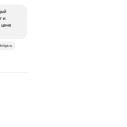
дый
г и
 цене
kniga.ru