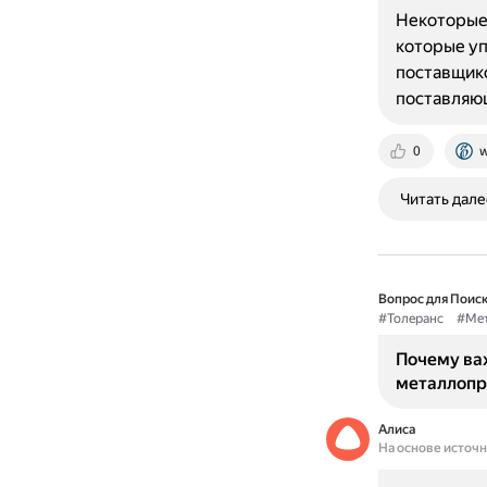
Некоторые 
которые уп
поставщико
поставляю
0
w
Читать дале
Вопрос для Поиск
#Толеранс
#Мет
Почему ва
металлопр
Алиса
На основе источ