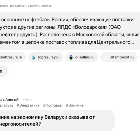
ников, возможны неточности
 основные нефтебазы России, обеспечивающие поставки
ктов в другие регионы: ЛПДС «Володарская» (ОАО
ефтепродукт»). Расположена в Московской области, являе
ментом в цепочке поставок топлива для Центрального…
kneftresurs.ru
topresursy.ru
oilselling.ru
alfamonolit.ru
е
а с Алисой
4 мая
еларусь
#Энергетика
#Поставки
#Влияние
яние на экономику Беларуси оказывают
энергоносителей?