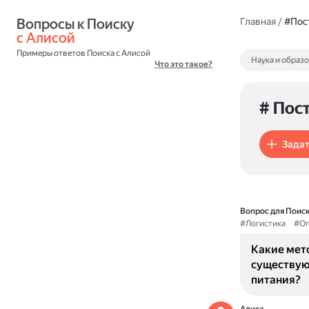
Вопросы к Поиску 
Главная
/
#Пос
с Алисой
Примеры ответов Поиска с Алисой
Наука и образ
Что это такое?
# Пос
Задат
Вопрос для Поиск
#Логистика
#Оп
Какие мет
существую
питания?