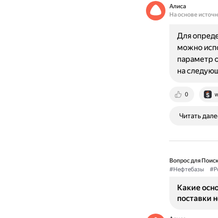
Алиса
На основе источ
Для опреде
можно испо
параметр о
на следующ
0
w
Читать дале
Вопрос для Поиск
#Нефтебазы
#Р
Какие осн
поставки 