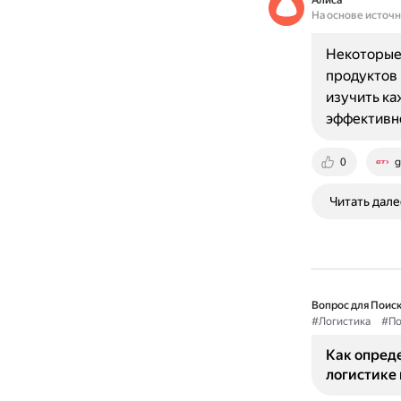
Алиса
На основе источ
Некоторые 
продуктов 
изучить ка
эффективно
0
g
Читать дале
Вопрос для Поиск
#Логистика
#По
Как опред
логистике 