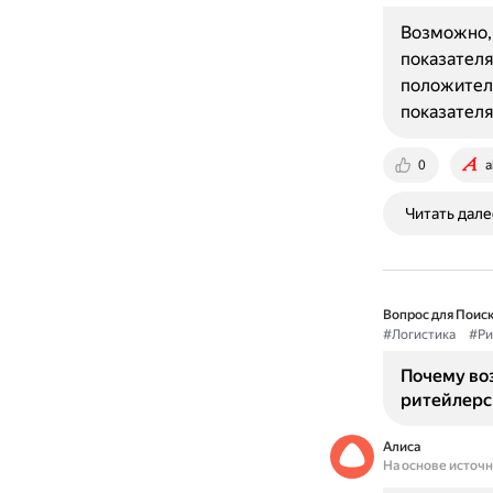
Возможно, 
показателя
положитель
показател
0
a
Читать дале
Вопрос для Поиск
#Логистика
#Ри
Почему во
ритейлерс
Алиса
На основе источ