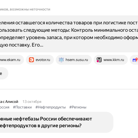
ников, возможны неточности
ления оставшегося количества товаров при логистике пост
льзовать следующие методы: Контроль минимального оста
пределяет уровень запаса, при котором необходимо оформ
ую поставку. Его…
ww.ekam.ru
evotor.ru
hsem.susu.ru
www.kkm.ru
е
а с Алисой
13 октября
оссия
#Поставки
#Нефтепродукты
#Регионы
овные нефтебазы России обеспечивают
нефтепродуктов в другие регионы?