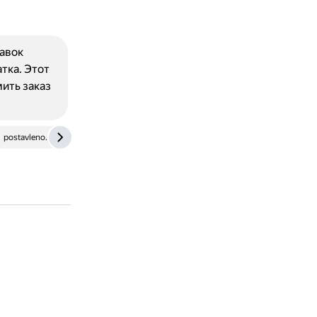
авок
тка. Этот
ить заказ
postavleno.ru