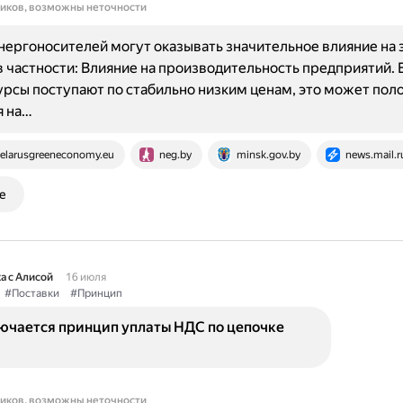
ников, возможны неточности
нергоносителей могут оказывать значительное влияние на
в частности: Влияние на производительность предприятий. 
рсы поступают по стабильно низким ценам, это может по
я на…
elarusgreeneconomy.eu
neg.by
minsk.gov.by
news.mail.r
е
а с Алисой
16 июля
#Поставки
#Принцип
лючается принцип уплаты НДС по цепочке
ников, возможны неточности