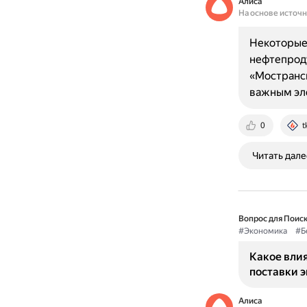
Алиса
На основе источ
Некоторые
нефтепроду
«Мострансн
важным эле
0
t
Читать дале
Вопрос для Поиск
#Экономика
#Б
Какое вли
поставки 
Алиса