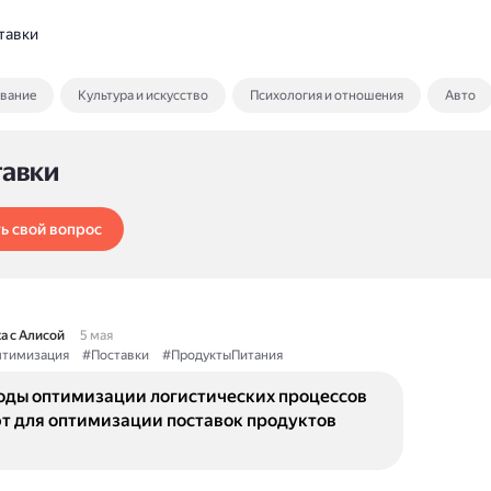
тавки
ование
Культура и искусство
Психология и отношения
Авто
тавки
ь свой вопрос
а с Алисой
5 мая
тимизация
#Поставки
#ПродуктыПитания
оды оптимизации логистических процессов
т для оптимизации поставок продуктов