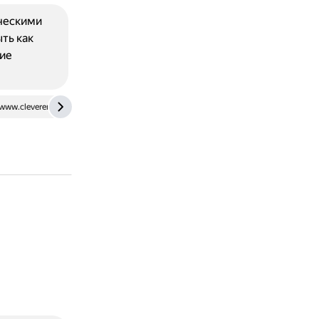
ческими
ть как
ие
www.cleverence.ru