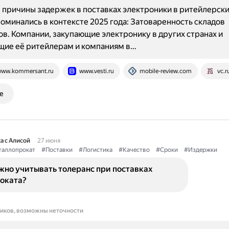
причины задержек в поставках электроники в ритейлерски
оминались в контексте 2025 года: Затоваренность складов
в. Компании, закупающие электронику в других странах и
щие её ритейлерам и компаниям в…
ww.kommersant.ru
www.vesti.ru
mobile-review.com
vc.r
е
а с Алисой
27 июня
аллопрокат
#Поставки
#Логистика
#Качество
#Сроки
#Издержки
жно учитывать толеранс при поставках
оката?
ников, возможны неточности