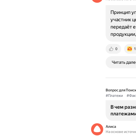
Принцип уп
участник ц
передаёт е
продукции
0
1
Читать дале
Вопрос для Поиск
#Платежи
#Фак
В чем раз
платежами
Алиса
На основе источ