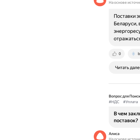
На основе источ
Поставки э
Беларуси, 
энергоресу
отражатьс
0
b
Читать дале
Вопрос для Поиск
#НДС
#Уплата
В чем зак
поставок?
Алиса
На основе источ