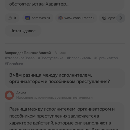
обстоятельства: Характер…
0
admzven.ru
www.consultant.ru
cyberleninka.
Читать далее
Вопрос для Поиска с Алисой
31 мая
#УголовноеПраво
#Преступление
#Исполнитель
#Организатор
#Пособник
В чём разница между исполнителем,
организатором и пособником преступления?
Алиса
На основе источников, возможны неточности
Разница между исполнителем, организатором и
пособником преступления заключается в
характере действий, которые они выполняют в
процессе совершения преступления. Эти понятия