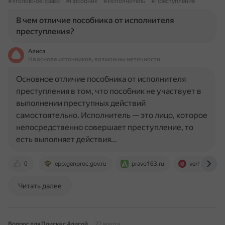
#УголовноеПраво
#Пособник
#Исполнитель
#Преступление
В чем отличие пособника от исполнителя
преступления?
Алиса
На основе источников, возможны неточности
Основное отличие пособника от исполнителя
преступления в том, что пособник не участвует в
выполнении преступных действий
самостоятельно. Исполнитель — это лицо, которое
непосредственно совершает преступление, то
есть выполняет действия…
0
epp.genproc.gov.ru
pravo163.ru
verhovnaya-li
Читать далее
Вопрос для Поиска с Алисой
27 марта