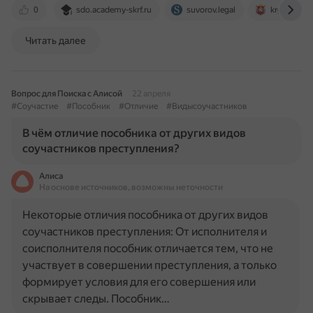
0
sdo.academy-skrf.ru
suvorov.legal
krgv.rk.gov.
Читать далее
Вопрос для Поиска с Алисой
22 апреля
#Соучастие
#Пособник
#Отличие
#Видысоучастников
В чём отличие пособника от других видов
соучастников преступления?
Алиса
На основе источников, возможны неточности
Некоторые отличия пособника от других видов
соучастников преступления: От исполнителя и
соисполнителя пособник отличается тем, что не
участвует в совершении преступления, а только
формирует условия для его совершения или
скрывает следы. Пособник…