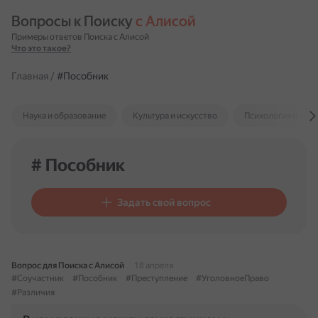
Вопросы к Поиску 
с Алисой
Примеры ответов Поиска с Алисой
Что это такое?
Главная
/
#Пособник
Наука и образование
Культура и искусство
Психология и отн
# Пособник
Задать свой вопрос
Вопрос для Поиска с Алисой
18 апреля
#Соучастник
#Пособник
#Преступление
#УголовноеПраво
#Различия