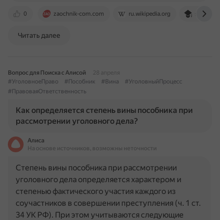
0
zaochnik-com.com
ru.wikipedia.org
sdo.acad
Читать далее
Вопрос для Поиска с Алисой
28 апреля
#УголовноеПраво
#Пособник
#Вина
#УголовныйПроцесс
#ПравоваяОтветственность
Как определяется степень вины пособника при
рассмотрении уголовного дела?
Алиса
На основе источников, возможны неточности
Степень вины пособника при рассмотрении
уголовного дела определяется характером и
степенью фактического участия каждого из
соучастников в совершении преступления (ч. 1 ст.
34 УК РФ). При этом учитываются следующие