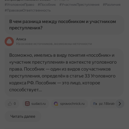
#УголовноеПраво
#Пособник
#УчастникПреступления
#Различия
#ПравоваяОтветственность
В чем разница между пособником и участником
преступления?
Алиса
На основе источников, возможны неточности
Возможно, имелись в виду понятия «пособник» и
«участник преступления» в контексте уголовного
права. Пособник — один из видов соучастников
преступления, определён в статье 33 Уголовного
кодекса РФ. Пособник — это лицо, которое
способствует…
0
sudact.ru
spravochnick.ru
pz.18bratsk.ru
Читать далее