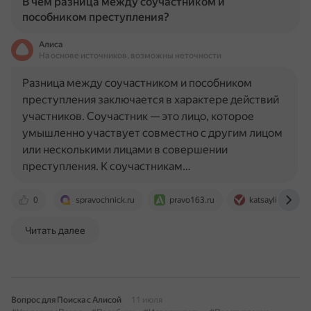
В чем разница между соучастником и
пособником преступления?
Алиса
На основе источников, возможны неточности
Разница между соучастником и пособником
преступления заключается в характере действий
участников. Соучастник — это лицо, которое
умышленно участвует совместно с другим лицом
или несколькими лицами в совершении
преступления. К соучастникам…
0
spravochnick.ru
pravo163.ru
katsaylidi.ru
Читать далее
Вопрос для Поиска с Алисой
11 июля