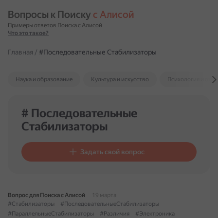
Вопросы к Поиску 
с Алисой
Примеры ответов Поиска с Алисой
Что это такое?
Главная
/
#Последовательные Стабилизаторы
Наука и образование
Культура и искусство
Психология и отн
# Последовательные
Стабилизаторы
Задать свой вопрос
Вопрос для Поиска с Алисой
19 марта
#Стабилизаторы
#ПоследовательныеСтабилизаторы
#ПараллельныеСтабилизаторы
#Различия
#Электроника