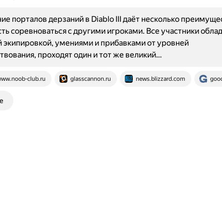
е порталов дерзаний в Diablo III даёт несколько преимуще
ь соревноваться с другими игроками. Все участники обла
 экипировкой, умениями и прибавками от уровней
вования, проходят один и тот же великий…
ww.noob-club.ru
glasscannon.ru
news.blizzard.com
goo
е