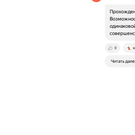
Прохождени
Возможност
одинаковой
совершенст
0
w
Читать дале