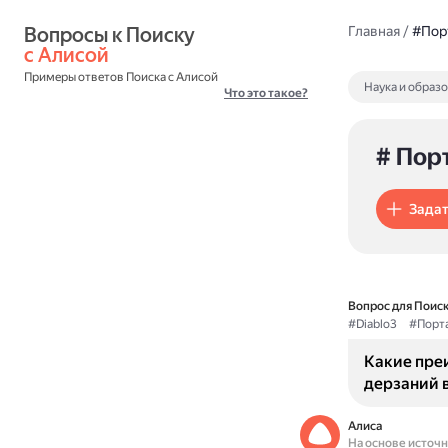
Вопросы к Поиску 
Главная
/
#Пор
с Алисой
Примеры ответов Поиска с Алисой
Наука и образ
Что это такое?
# Пор
Задат
Вопрос для Поиск
#Diablo3
#Порт
Какие пре
дерзаний в
Алиса
На основе источ