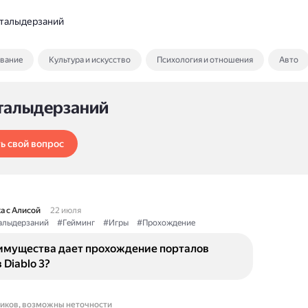
талыдерзаний
ование
Культура и искусство
Психология и отношения
Авто
талыдерзаний
ь свой вопрос
а с Алисой
22 июля
алыдерзаний
#Гейминг
#Игры
#Прохождение
имущества дает прохождение порталов
 Diablo 3?
ников, возможны неточности