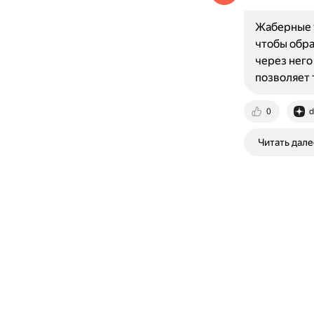
Жаберные 
чтобы обра
через него
позволяет
0
d
Читать дале