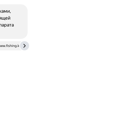
ками,
дящей
парата
ww.fishing.kz