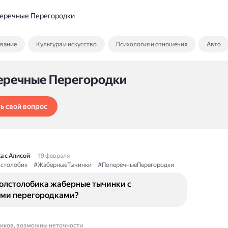
еречные Перегородки
ование
Культура и искусство
Психология и отношения
Авто
еречные Перегородки
ь свой вопрос
а с Алисой
19 февраля
столобик
#ЖаберныеТычинки
#ПоперечныеПерегородки
толстолобика жаберные тычинки с
ми перегородками?
ников, возможны неточности