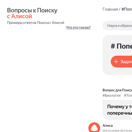
Вопросы к Поиску 
Главная
/
#Поп
с Алисой
Примеры ответов Поиска с Алисой
Наука и образ
Что это такое?
# Поп
Задат
Вопрос для Поиск
#Биология
#Тол
Почему у 
поперечны
Алиса
На основе источ