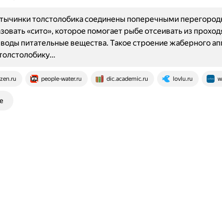
тычинки толстолобика соединены поперечными перегород
зовать «сито», которое помогает рыбе отсеивать из прохо
 воды питательные вещества. Такое строение жаберного ап
 толстолобику…
zen.ru
people-water.ru
dic.academic.ru
lovlu.ru
w
е