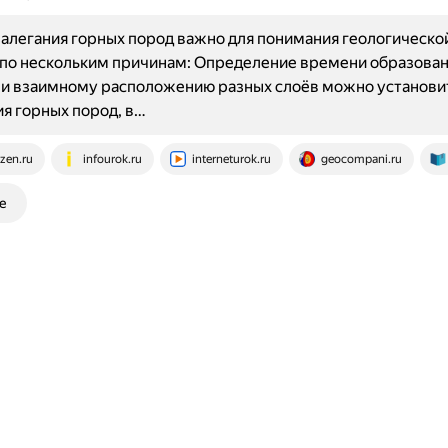
алегания горных пород важно для понимания геологическо
по нескольким причинам: Определение времени образован
 и взаимному расположению разных слоёв можно установи
я горных пород, в…
zen.ru
infourok.ru
interneturok.ru
geocompani.ru
е