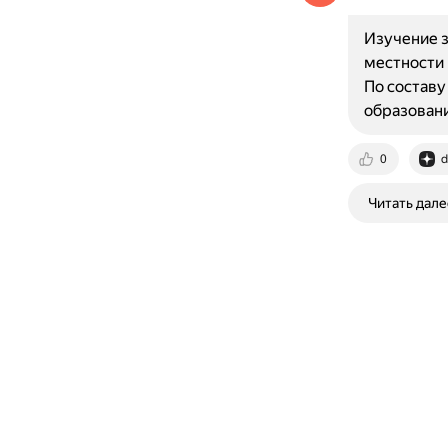
Изучение з
местности 
По составу
образовани
0
d
Читать дале