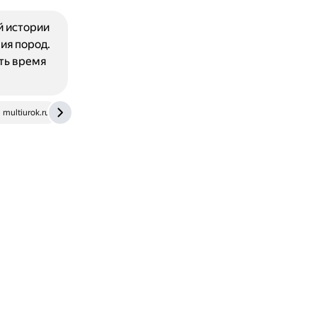
й истории
ия пород.
ть время
multiurok.ru