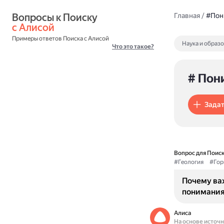
Вопросы к Поиску 
Главная
/
#Пон
с Алисой
Примеры ответов Поиска с Алисой
Наука и образ
Что это такое?
# Пон
Задат
Вопрос для Поиск
#Геология
#Гор
Почему важ
понимания
Алиса
На основе источ