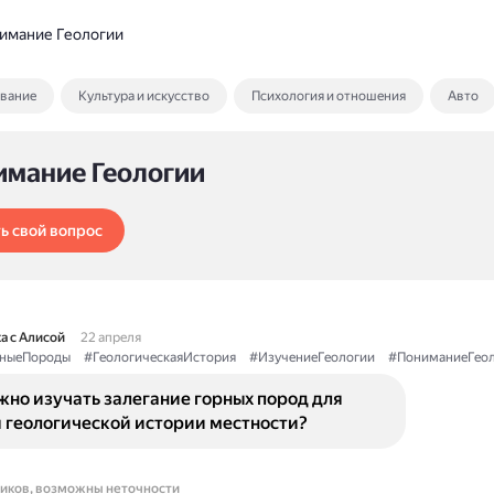
имание Геологии
ование
Культура и искусство
Психология и отношения
Авто
имание Геологии
ь свой вопрос
а с Алисой
22 апреля
ныеПороды
#ГеологическаяИстория
#ИзучениеГеологии
#ПониманиеГеол
но изучать залегание горных пород для
 геологической истории местности?
ников, возможны неточности