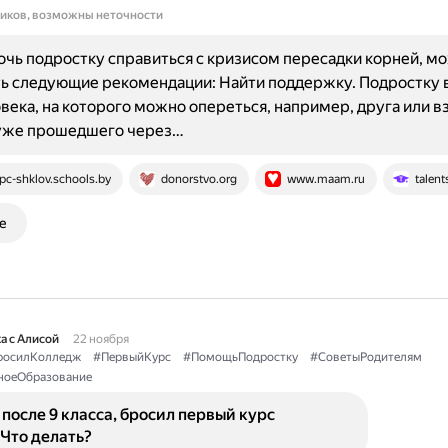
ников, возможны неточности
чь подростку справиться с кризисом пересадки корней, м
ь следующие рекомендации: Найти поддержку. Подростку 
века, на которого можно опереться, например, друга или в
 уже прошедшего через…
pc-shklov.schools.by
donorstvo.org
www.maam.ru
talent
е
а с Алисой
22 ноября
росилКолледж
#ПервыйКурс
#ПомощьПодростку
#СоветыРодителям
ноеОбразование
после 9 класса, бросил первый курс
Что делать?