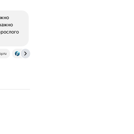
ожно
важно
зрослого
sy.ru
annahobotova.center