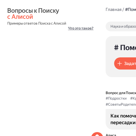
Вопросы к Поиску 
Главная
/
#Пом
с Алисой
Примеры ответов Поиска с Алисой
Наука и образ
Что это такое?
# Пом
Задат
Вопрос для Поиск
#Подростки
#К
#СоветыРодител
Как помочь
пересадки
Алиса