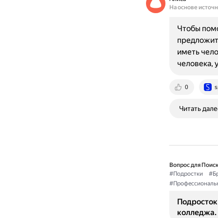
На основе источ
Чтобы помо
предложит
иметь чело
человека,
0
s
Читать дале
Вопрос для Поиск
#Подростки
#Б
#Профессиональ
Подросток 
колледжа. 