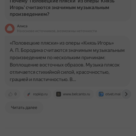
Почему 'Половецкие пляски' из оперы 'Князь
Игорь' считаются значимым музыкальным
произведением?
Алиса
На основе источников, возможны неточности
«Половецкие пляски» из оперы «Князь Игорь»
А. П. Бородина считаются значимым музыкальным
произведением по нескольким причинам:
Воплощение восточных образов. Музыка плясок
отличается стихийной силой, красочностью,
грацией и пластичностью. В…
0
ropkip.ru
www.belcanto.ru
otvet.mail.ru
Читать далее