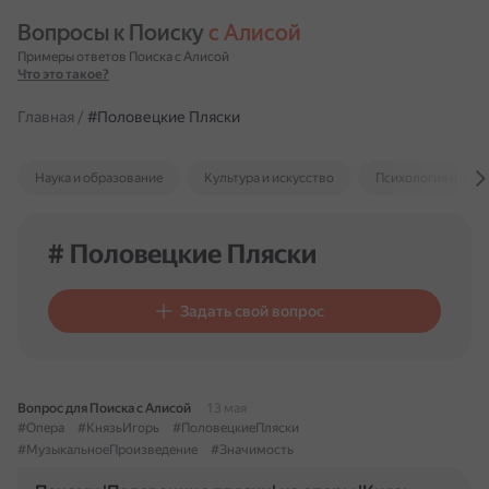
Вопросы к Поиску 
с Алисой
Примеры ответов Поиска с Алисой
Что это такое?
Главная
/
#Половецкие Пляски
Наука и образование
Культура и искусство
Психология и отн
# Половецкие Пляски
Задать свой вопрос
Вопрос для Поиска с Алисой
13 мая
#Опера
#КнязьИгорь
#ПоловецкиеПляски
#МузыкальноеПроизведение
#Значимость