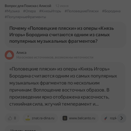
Вопрос для Поиска с Алисой
12 июня
#Музыка
#Опера
#КнязьИгорь
#ПоловецкиеПляски
#Бородина
#ПопулярныеФрагменты
Почему «Половецкие пляски» из оперы «Князь
Игорь» Бородина считаются одним из самых
популярных музыкальных фрагментов?
Алиса
На основе источников, возможны неточности
«Половецкие пляски» из оперы «Князь Игорь»
Бородина считаются одним из самых популярных
музыкальных фрагментов по нескольким
причинам: Воплощение восточных образов. В
произведении ярко отображена красочность,
стихийная сила, жгучий темперамент и…
0
znat.ra-dina.ru
www.belcanto.ru
ropkip.ru