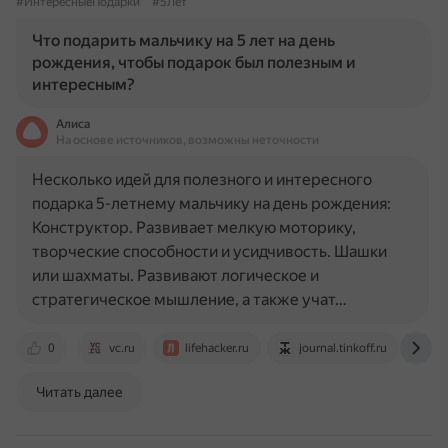
#ИнтересныеПодарки
#5Лет
Что подарить мальчику на 5 лет на день
рождения, чтобы подарок был полезным и
интересным?
Алиса
На основе источников, возможны неточности
Несколько идей для полезного и интересного
подарка 5-летнему мальчику на день рождения:
Конструктор. Развивает мелкую моторику,
творческие способности и усидчивость. Шашки
или шахматы. Развивают логическое и
стратегическое мышление, а также учат…
0
vc.ru
lifehacker.ru
journal.tinkoff.ru
w
Читать далее