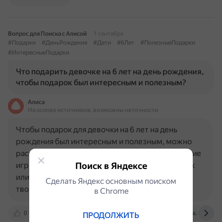
Вопрос для Поиска с Алисой
1 сентября
#Подарки
#ДеньРождения
#Дети
#6Лет
#ПолезныеПодарки
#ИнтересныеПодарки
Что подарить девочке на 6 лет на день рождения,
чтобы подарок был интересным и полезным?
Алиса
На основе источников, возможны неточности
Чтобы подарок для девочки на 6 лет на день
рождения был интересным и полезным, можно
рассмотреть следующие варианты: Развивающие
игры. Конструктор, например, кукольный домик
Поиск в Яндексе
или детали для сборки мебели. Набор для
Сделать Яндекс основным поиском
творчества. Вязание, вышивка…
в Сhrome
0
www.baby.ru
www.alltime.ru
mokka.ru
ПРОДОЛЖИТЬ