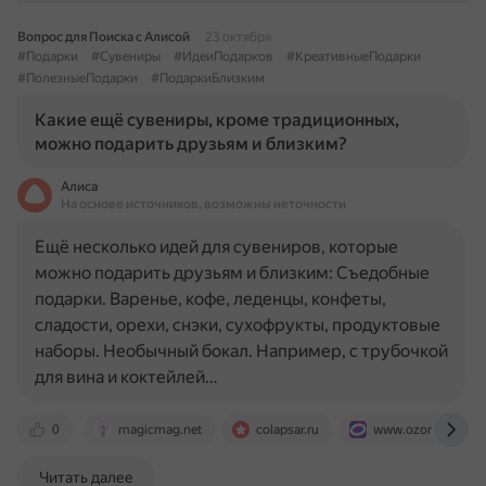
Вопрос для Поиска с Алисой
23 октября
#Подарки
#Сувениры
#ИдеиПодарков
#КреативныеПодарки
#ПолезныеПодарки
#ПодаркиБлизким
Какие ещё сувениры, кроме традиционных,
можно подарить друзьям и близким?
Алиса
На основе источников, возможны неточности
Ещё несколько идей для сувениров, которые
можно подарить друзьям и близким: Съедобные
подарки. Варенье, кофе, леденцы, конфеты,
сладости, орехи, снэки, сухофрукты, продуктовые
наборы. Необычный бокал. Например, с трубочкой
для вина и коктейлей…
0
magicmag.net
colapsar.ru
www.ozon.ru
Читать далее