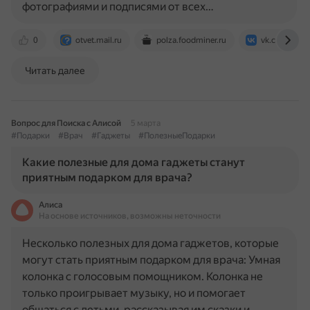
фотографиями и подписями от всех…
0
otvet.mail.ru
polza.foodminer.ru
vk.com
Читать далее
Вопрос для Поиска с Алисой
5 марта
#Подарки
#Врач
#Гаджеты
#ПолезныеПодарки
Какие полезные для дома гаджеты станут
приятным подарком для врача?
Алиса
На основе источников, возможны неточности
Несколько полезных для дома гаджетов, которые
могут стать приятным подарком для врача: Умная
колонка с голосовым помощником. Колонка не
только проигрывает музыку, но и помогает
общаться с детьми, рассказывая им сказки и