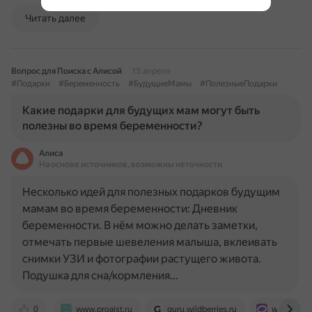
Читать далее
Вопрос для Поиска с Алисой
15 апреля
#Подарки
#Беременность
#БудущиеМамы
#ПолезныеПодарки
Какие подарки для будущих мам могут быть
полезны во время беременности?
Алиса
На основе источников, возможны неточности
Несколько идей для полезных подарков будущим
мамам во время беременности: Дневник
беременности. В нём можно делать заметки,
отмечать первые шевеления малыша, вклеивать
снимки УЗИ и фотографии растущего живота.
Подушка для сна/кормления…
0
www.proaist.ru
guru.wildberries.ru
www.ozon