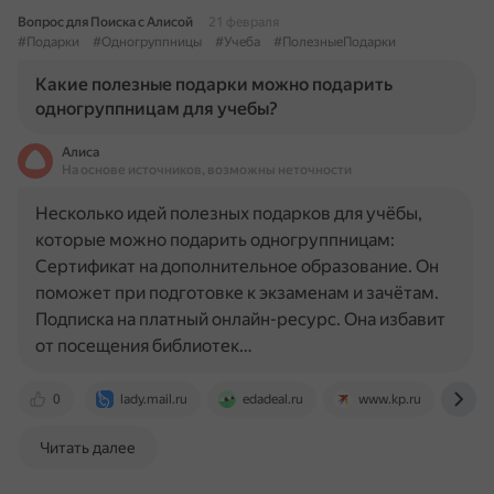
Вопрос для Поиска с Алисой
21 февраля
#Подарки
#Одногруппницы
#Учеба
#ПолезныеПодарки
Какие полезные подарки можно подарить
одногруппницам для учебы?
Алиса
На основе источников, возможны неточности
Несколько идей полезных подарков для учёбы,
которые можно подарить одногруппницам:
Сертификат на дополнительное образование. Он
поможет при подготовке к экзаменам и зачётам.
Подписка на платный онлайн-ресурс. Она избавит
от посещения библиотек…
0
lady.mail.ru
edadeal.ru
www.kp.ru
mr
Читать далее