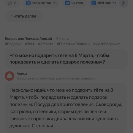
0
vfokuse.mail.ru
vk.com
deti.mail.ru
w
Читать далее
Вопрос для Поиска с Алисой
3 марта
#Подарки
#Тетя
#8Марта
#ПолезныеПодарки
#ИдеиПодарков
Что можно подарить тете на 8 Марта, чтобы
порадовать и сделать подарок полезным?
Алиса
На основе источников, возможны неточности
Несколько идей, что можно подарить тёте на 8
Марта, чтобы порадовать и сделать подарок
полезным: Посуда для приготовления. Сковороды,
кастрюли, сотейники, формы для выпечки и
глиняные горшочки для запекания или тушения в
духовках. Столовая…