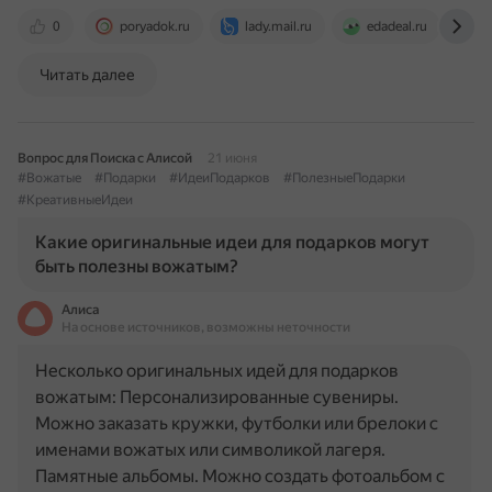
0
poryadok.ru
lady.mail.ru
edadeal.ru
d
Читать далее
Вопрос для Поиска с Алисой
21 июня
#Вожатые
#Подарки
#ИдеиПодарков
#ПолезныеПодарки
#КреативныеИдеи
Какие оригинальные идеи для подарков могут
быть полезны вожатым?
Алиса
На основе источников, возможны неточности
Несколько оригинальных идей для подарков
вожатым: Персонализированные сувениры.
Можно заказать кружки, футболки или брелоки с
именами вожатых или символикой лагеря.
Памятные альбомы. Можно создать фотоальбом с