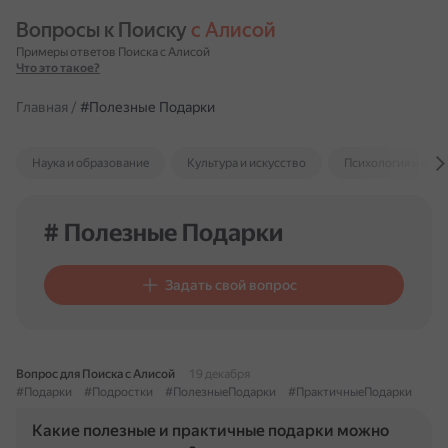
Вопросы к Поиску 
с Алисой
Примеры ответов Поиска с Алисой
Что это такое?
Главная
/
#Полезные Подарки
Наука и образование
Культура и искусство
Психология и отн
# Полезные Подарки
Задать свой вопрос
Вопрос для Поиска с Алисой
19 декабря
#Подарки
#Подростки
#ПолезныеПодарки
#ПрактичныеПодарки
Какие полезные и практичные подарки можно