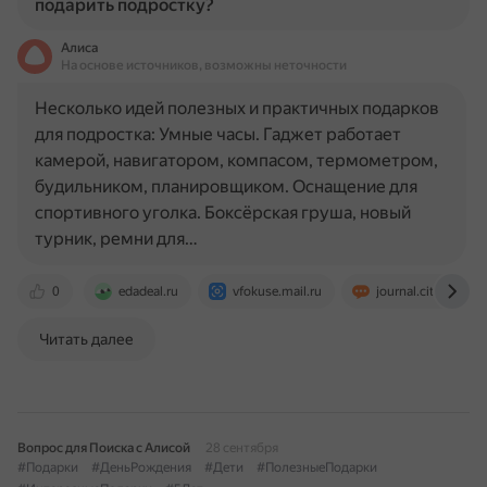
подарить подростку?
Алиса
На основе источников, возможны неточности
Несколько идей полезных и практичных подарков
для подростка: Умные часы. Гаджет работает
камерой, навигатором, компасом, термометром,
будильником, планировщиком. Оснащение для
спортивного уголка. Боксёрская груша, новый
турник, ремни для…
0
edadeal.ru
vfokuse.mail.ru
journal.citilink.ru
Читать далее
Вопрос для Поиска с Алисой
28 сентября
#Подарки
#ДеньРождения
#Дети
#ПолезныеПодарки