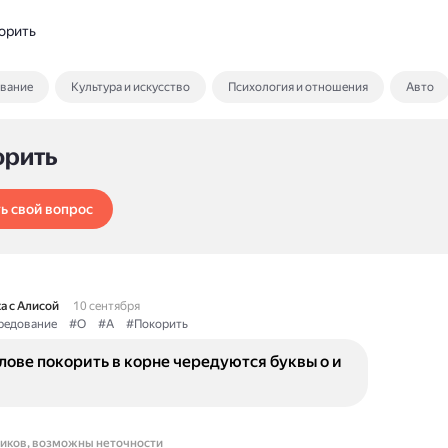
орить
ование
Культура и искусство
Психология и отношения
Авто
орить
ь свой вопрос
а с Алисой
10 сентября
редование
#О
#А
#Покорить
лове покорить в корне чередуются буквы о и
ников, возможны неточности