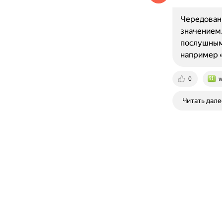
Чередовани
значением.
послушным»
например 
0
w
Читать дале