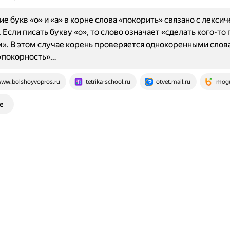
е букв «о» и «а» в корне слова «покорить» связано с лекси
 Если писать букву «о», то слово означает «сделать кого-то
. В этом случае корень проверяется однокоренными слов
«покорность»…
ww.bolshoyvopros.ru
tetrika-school.ru
otvet.mail.ru
mogu
е