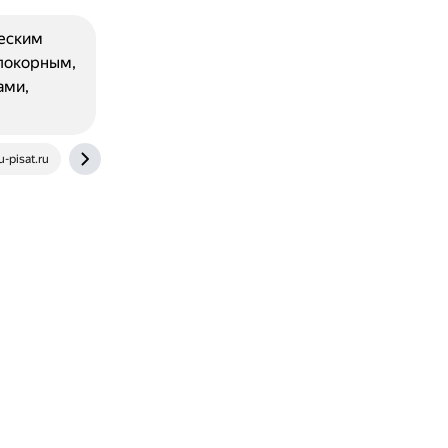
ческим
 покорным,
ами,
-pisat.ru
interneturok.ru