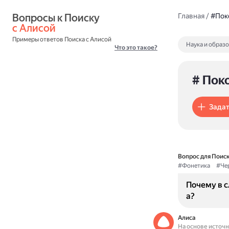
Вопросы к Поиску 
Главная
/
#Пок
с Алисой
Примеры ответов Поиска с Алисой
Наука и образ
Что это такое?
# Пок
Задат
Вопрос для Поиск
#Фонетика
#Че
Почему в с
а?
Алиса
На основе источ