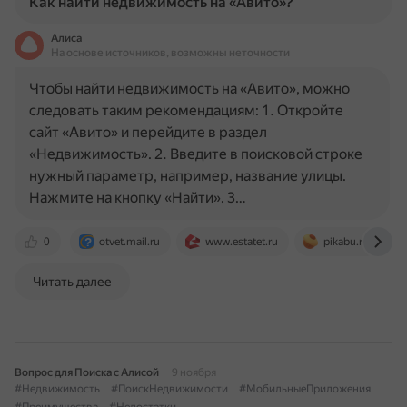
Как найти недвижимость на «Авито»?
Алиса
На основе источников, возможны неточности
Чтобы найти недвижимость на «Авито», можно
следовать таким рекомендациям: 1. Откройте
сайт «Авито» и перейдите в раздел
«Недвижимость». 2. Введите в поисковой строке
нужный параметр, например, название улицы.
Нажмите на кнопку «Найти». 3…
0
otvet.mail.ru
www.estatet.ru
pikabu.ru
Читать далее
Вопрос для Поиска с Алисой
9 ноября
#Недвижимость
#ПоискНедвижимости
#МобильныеПриложения