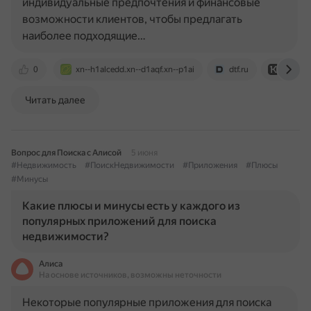
индивидуальные предпочтения и финансовые
возможности клиентов, чтобы предлагать
наиболее подходящие…
0
xn--h1alcedd.xn--d1aqf.xn--p1ai
dtf.ru
kontur.
Читать далее
Вопрос для Поиска с Алисой
5 июня
#Недвижимость
#ПоискНедвижимости
#Приложения
#Плюсы
#Минусы
Какие плюсы и минусы есть у каждого из
популярных приложений для поиска
недвижимости?
Алиса
На основе источников, возможны неточности
Некоторые популярные приложения для поиска