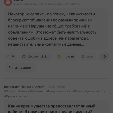
Алиса
На основе источников, возможны неточности
Некоторые сервисы по поиску недвижимости
блокируют объявления по разным причинам,
например: Нарушение общих требований к
объявлениям. Это может быть неактуальность
объекта, ошибки в адресе или параметрах,
недействительные контактные данные…
0
blog.domclick.ru
move.ru
vc.ru
otzo
Читать далее
Вопрос для Поиска с Алисой
29 сентября
#Этажи
#ЛичныйКабинет
#Недвижимость
#ПоискНедвижимости
#Преимущества
Какие преимущества предоставляет личный
кабинет Этажи для поиска недвижимости?