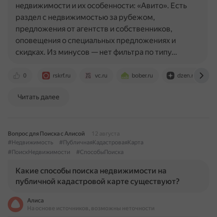
недвижимости и их особенности: «Авито». Есть
раздел с недвижимостью за рубежом,
предложения от агентств и собственников,
оповещения о специальных предложениях и
скидках. Из минусов — нет фильтра по типу…
0
rskrf.ru
vc.ru
bober.ru
dzen.ru
Читать далее
Вопрос для Поиска с Алисой
12 августа
#Недвижимость
#ПубличнаяКадастроваяКарта
#ПоискНедвижимости
#СпособыПоиска
Какие способы поиска недвижимости на
публичной кадастровой карте существуют?
Алиса
На основе источников, возможны неточности