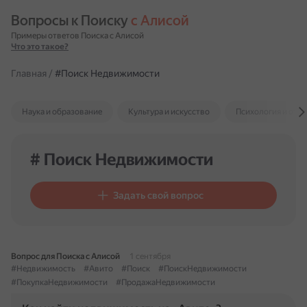
Вопросы к Поиску 
с Алисой
Примеры ответов Поиска с Алисой
Что это такое?
Главная
/
#Поиск Недвижимости
Наука и образование
Культура и искусство
Психология и отн
# Поиск Недвижимости
Задать свой вопрос
Вопрос для Поиска с Алисой
1 сентября
#Недвижимость
#Авито
#Поиск
#ПоискНедвижимости
#ПокупкаНедвижимости
#ПродажаНедвижимости