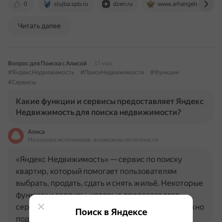
0
slujba.spb.ru
dzen.ru
www.arhangelskoesp.ru
Читать далее
Вопрос для Поиска с Алисой
31 мая
#ЯндексНедвижимость
#ПоискНедвижимости
#Функции
#Сервисы
Какие функции и сервисы предоставляет Яндекс
Недвижимость для поиска недвижимости?
Алиса
На основе источников, возможны неточности
«Яндекс Недвижимость» — сервис по поиску
квартир, который помогает пользователям
выбрать, продать, сдать и снять жильё. Некоторые
функции и сервисы, которые предоставляет
сервис: Поиск по параметрам или на карте. Можно
Поиск в Яндексе
подобрать объявления по…