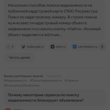
Несколько способов поиска недвижимости на
публичной кадастровой карте (ПКК) Росреестра:
Поиск по кадастровому номеру. В строке поиска
нужно ввести кадастровый номер объекта
недвижимости и нажать кнопку «Найти». Искомый
объект выделяется жёлтым…
0
slujba.spb.ru
dzen.ru
samoletplus.ru
Читать далее
Вопрос для Поиска с Алисой
12 августа
#Недвижимость
#ПоискНедвижимости
#Сервисы
#БлокировкаОбъявления
Почему некоторые сервисы по поиску
недвижимости блокируют объявления?