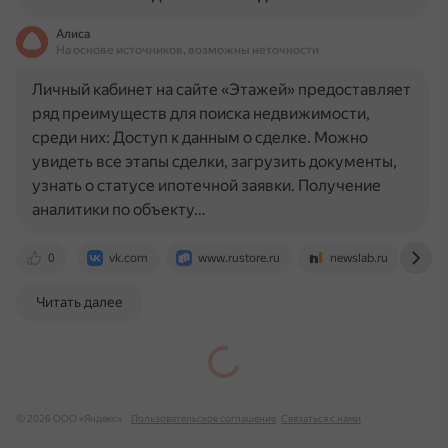
Алиса
На основе источников, возможны неточности
Личный кабинет на сайте «Этажей» предоставляет
ряд преимуществ для поиска недвижимости,
среди них: Доступ к данным о сделке. Можно
увидеть все этапы сделки, загрузить документы,
узнать о статусе ипотечной заявки. Получение
аналитики по объекту…
0
vk.com
www.rustore.ru
newslab.ru
a
Читать далее
© 2026 ООО «Яндекс»
Пользовательское соглашение
Связаться с нами