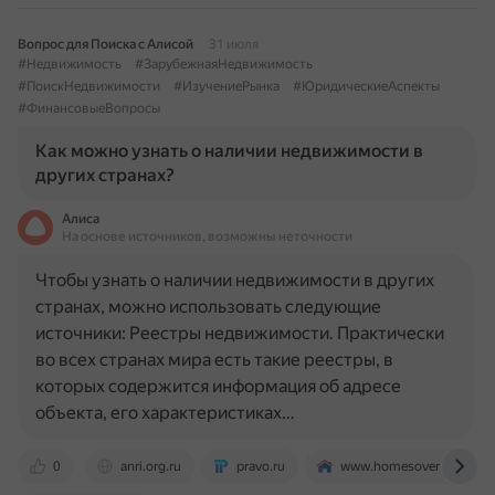
Вопрос для Поиска с Алисой
31 июля
#Недвижимость
#ЗарубежнаяНедвижимость
#ПоискНедвижимости
#ИзучениеРынка
#ЮридическиеАспекты
#ФинансовыеВопросы
Как можно узнать о наличии недвижимости в
других странах?
Алиса
На основе источников, возможны неточности
Чтобы узнать о наличии недвижимости в других
странах, можно использовать следующие
источники: Реестры недвижимости. Практически
во всех странах мира есть такие реестры, в
которых содержится информация об адресе
объекта, его характеристиках…
0
anri.org.ru
pravo.ru
www.homesoverseas.ru