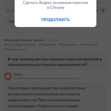
Сделать Яндекс основным поиском
в Сhrome
0
ir.yandex.ru
apps.apple.com
realty.yandex.ru
ПРОДОЛЖИТЬ
Читать далее
Вопрос для Поиска с Алисой
28 июля
#ПоискНедвижимости
#Нейросети
#Алгоритмы
#Технологии
#Недвижимость
В чем преимущества нейросетевых алгоритмов в
приложениях для поиска недвижимости?
Алиса
На основе источников, возможны неточности
Некоторые преимущества нейросетевых
алгоритмов в приложениях для поиска
недвижимости: Персонализированные
рекомендации. Нейросети учитывают