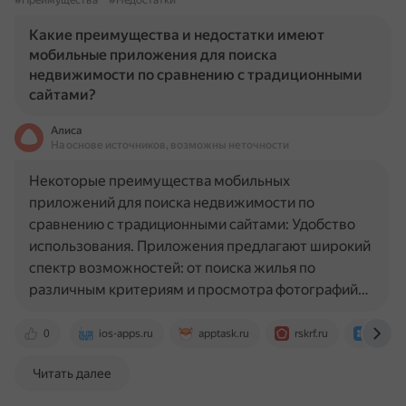
#Преимущества
#Недостатки
Какие преимущества и недостатки имеют
мобильные приложения для поиска
недвижимости по сравнению с традиционными
сайтами?
Алиса
На основе источников, возможны неточности
Некоторые преимущества мобильных
приложений для поиска недвижимости по
сравнению с традиционными сайтами: Удобство
использования. Приложения предлагают широкий
спектр возможностей: от поиска жилья по
различным критериям и просмотра фотографий…
0
ios-apps.ru
apptask.ru
rskrf.ru
appmas
Читать далее