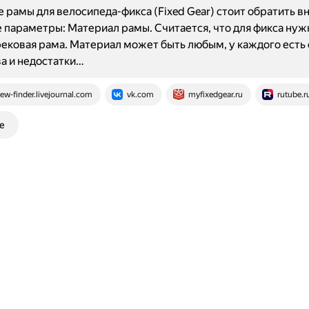
 рамы для велосипеда-фикса (Fixed Gear) стоит обратить в
параметры: Материал рамы. Считается, что для фикса нуж
ековая рама. Материал может быть любым, у каждого есть 
а и недостатки…
ew-finder.livejournal.com
vk.com
myfixedgear.ru
rutube.r
е