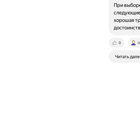
При выборе
следующие 
хорошая тр
достоинств
0
n
Читать дале