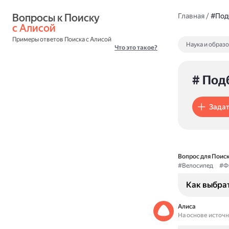
Вопросы к Поиску 
Главная
/
#Под
с Алисой
Примеры ответов Поиска с Алисой
Наука и образ
Что это такое?
# Под
Задат
Вопрос для Поиск
#Велосипед
#Ф
Как выбра
Алиса
На основе источ