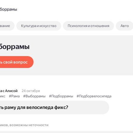
боррамы
ование
Культура и искусство
Психология и отношения
Авто
боррамы
ь свой вопрос
а с Алисой
24 октября
икс
#Рама
#Выборрамы
#Подборрамы
#Подборвелосипеда
ть раму для велосипеда фикс?
ников, возможны неточности