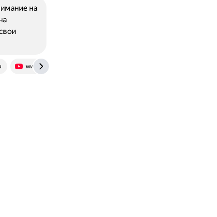
нимание на
на
свои
u
www.youtube.com