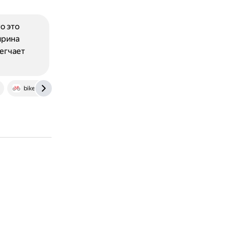
о это
ирина
легчает
bike-centre.ru