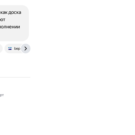
как доска
яют
полнении
bepart.pro
рт