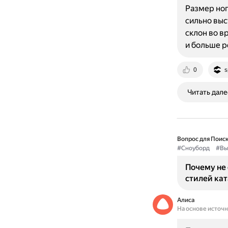
Размер ног
сильно выс
склон во в
и больше 
0
s
Читать дале
Вопрос для Поиск
#Сноуборд
#Вы
Почему не 
стилей ка
Алиса
На основе источ