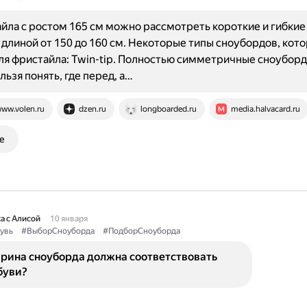
йла с ростом 165 см можно рассмотреть короткие и гибкие
длиной от 150 до 160 см. Некоторые типы сноубордов, кот
ля фристайла: Twin-tip. Полностью симметричные сноуборд
льзя понять, где перед, а…
ww.volen.ru
dzen.ru
longboarded.ru
media.halvacard.ru
е
а с Алисой
10 января
увь
#ВыборСноуборда
#ПодборСноуборда
рина сноуборда должна соответствовать
буви?