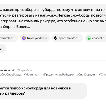
а важен при выборе сноуборда, потому что он влияет на то, 
аться и реагировать на нагрузку. Лёгкие сноуборды позвол
агировать на команды райдера, что особенно ценно при вы
анёвров. Более…
ww.volen.ru
travel.yandex.ru
sport-marafon.ru
edadeal.ru
е
а с Алисой
29 декабря
дборСноуборда
#Новичкам
#ПродвинутыеРайдеры
#Сноубординг
#Спо
ется подбор сноуборда для новичков и
ых райдеров?