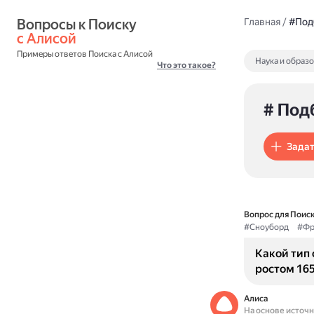
Вопросы к Поиску 
Главная
/
#Под
с Алисой
Примеры ответов Поиска с Алисой
Наука и образ
Что это такое?
# Под
Задат
Вопрос для Поиск
#Сноуборд
#Фр
Какой тип 
ростом 165
Алиса
На основе источ