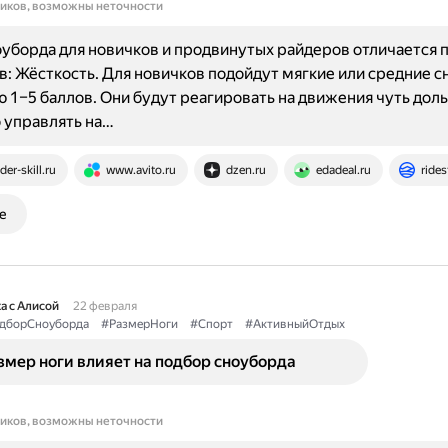
ников, возможны неточности
уборда для новичков и продвинутых райдеров отличается п
: Жёсткость. Для новичков подойдут мягкие или средние с
 1–5 баллов. Они будут реагировать на движения чуть доль
 управлять на…
ider-skill.ru
www.avito.ru
dzen.ru
edadeal.ru
rides
е
а с Алисой
22 февраля
дборСноуборда
#РазмерНоги
#Спорт
#АктивныйОтдых
мер ноги влияет на подбор сноуборда
ников, возможны неточности