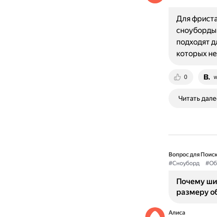
Для фриста
сноуборды 
подходят д
которых не
0
w
Читать дале
Вопрос для Поиск
#Сноуборд
#Об
Почему ши
размеру о
Алиса