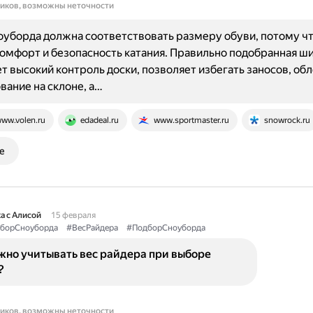
ников, возможны неточности
уборда должна соответствовать размеру обуви, потому чт
комфорт и безопасность катания. Правильно подобранная ш
т высокий контроль доски, позволяет избегать заносов, об
ание на склоне, а…
ww.volen.ru
edadeal.ru
www.sportmaster.ru
snowrock.ru
е
а с Алисой
15 февраля
борСноуборда
#ВесРайдера
#ПодборСноуборда
жно учитывать вес райдера при выборе
?
ников, возможны неточности