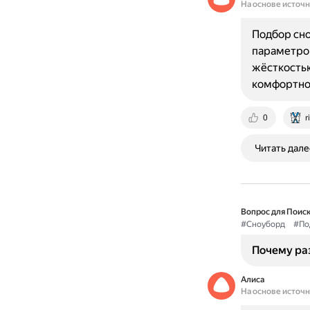
На основе источ
Подбор сно
параметров
жёсткостью
комфортно
0
r
Читать дале
Вопрос для Поиск
#Сноуборд
#По
Почему раз
Алиса
На основе источ