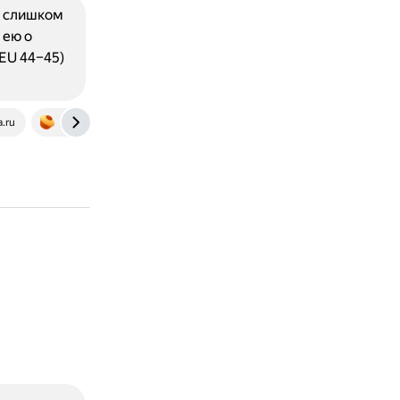
т слишком
 ею о
EU 44–45)
.ru
pikabu.ru