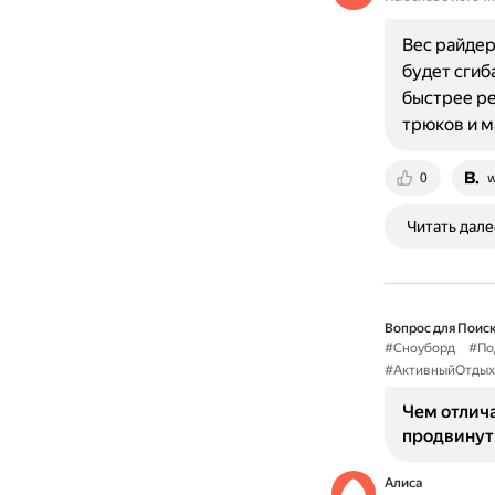
Вес райдер
будет сгиб
быстрее ре
трюков и м
0
w
Читать дале
Вопрос для Поиск
#Сноуборд
#По
#АктивныйОтдых
Чем отлича
продвинут
Алиса