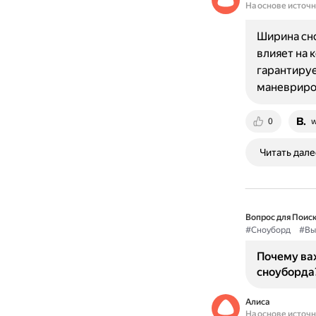
На основе источ
Ширина сно
влияет на 
гарантируе
маневриров
0
w
Читать дале
Вопрос для Поиск
#Сноуборд
#Вы
Почему ва
сноуборда
Алиса
На основе источ