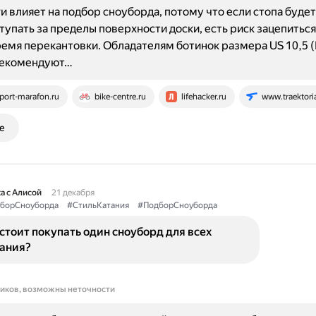
и влияет на подбор сноуборда, потому что если стопа буде
тупать за пределы поверхности доски, есть риск зацепиться
ремя перекантовки. Обладателям ботинок размера US 10,5 (
рекомендуют…
port-marafon.ru
bike-centre.ru
lifehacker.ru
www.traektoria
е
а с Алисой
21 декабря
борСноуборда
#СтильКатания
#ПодборСноуборда
стоит покупать один сноуборд для всех
тания?
ников, возможны неточности