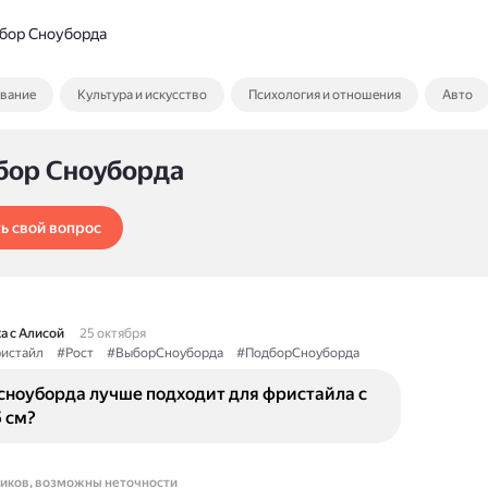
бор Сноуборда
ование
Культура и искусство
Психология и отношения
Авто
бор Сноуборда
ь свой вопрос
а с Алисой
25 октября
истайл
#Рост
#ВыборСноуборда
#ПодборСноуборда
сноуборда лучше подходит для фристайла с
 см?
ников, возможны неточности