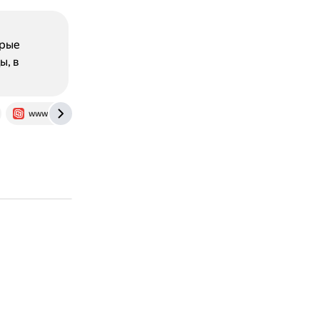
орые
ы, в
www.sport-express.ru