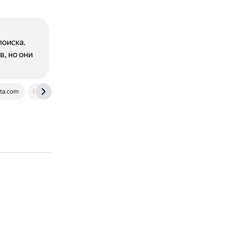
поиска.
, но они
ata.com
education.yandex.ru
www.geeksforgeeks.org