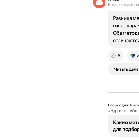
На основе источ
Разница ме
гиперпарам
Оба метода
отличаются
0
w
Читать дале
Вопрос для Поиск
#Hyperopt
#Опт
Какие мет
для подбо