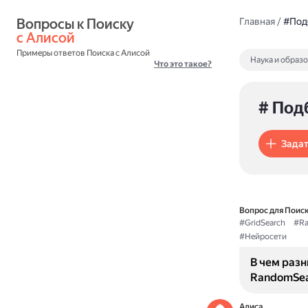
Вопросы к Поиску 
Главная
/
#Под
с Алисой
Примеры ответов Поиска с Алисой
Наука и образ
Что это такое?
# Под
Задат
Вопрос для Поиск
#GridSearch
#Ra
#Нейросети
В чем раз
RandomSea
Алиса