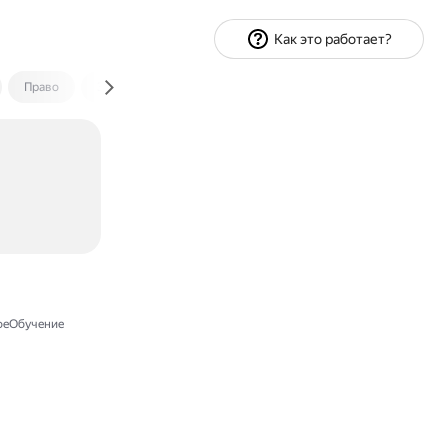
Как это работает?
Право
Экономика и финансы
Путешествия
Спорт
еОбучение