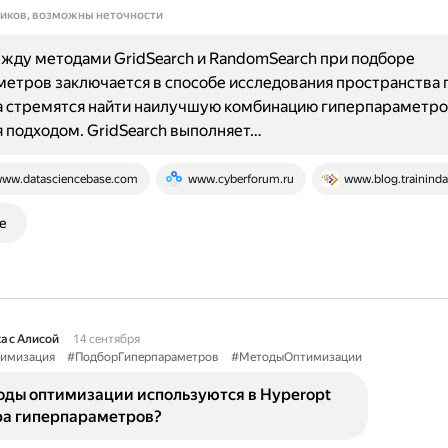
ников, возможны неточности
жду методами GridSearch и RandomSearch при подборе
етров заключается в способе исследования пространства 
 стремятся найти наилучшую комбинацию гиперпараметров
 подходом. GridSearch выполняет…
ww.datasciencebase.com
www.cyberforum.ru
www.blog.trainind
е
а с Алисой
14 сентября
имизация
#ПодборГиперпараметров
#МетодыОптимизации
оды оптимизации используются в Hyperopt
ра гиперпараметров?