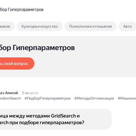
бор Гиперпараметров
ование
Культура и искусство
Психология и отношения
Авто
бор Гиперпараметров
ь свой вопрос
а с Алисой
9 августа
ndomSearch
#ПодборГиперпараметров
#МетодыОптимизации
#Машинно
ница между методами GridSearch и
rch при подборе гиперпараметров?