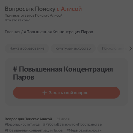
Вопросы к Поиску 
с Алисой
Примеры ответов Поиска с Алисой
Что это такое?
Главная
/
#Повышенная Концентрация Паров
Наука и образование
Культура и искусство
Психология и отн
# Повышенная Концентрация
Паров
Задать свой вопрос
Вопрос для Поиска с Алисой
21 июля
#БезопасностьТруда
#РаботаВЗамкнутомПространстве
#ПовышеннаяКонцентрацияПаров
#МерыБезопасности