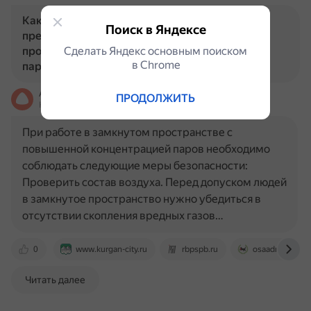
Какие меры безопасности следует
Поиск в Яндексе
предпринимать при работе в замкнутом
Сделать Яндекс основным поиском
пространстве с повышенной концентрацией
в Сhrome
паров?
Алиса
ПРОДОЛЖИТЬ
На основе источников, возможны неточности
При работе в замкнутом пространстве с
повышенной концентрацией паров необходимо
соблюдать следующие меры безопасности:
Проверить состав воздуха. Перед допуском людей
в замкнутое пространство нужно убедиться в
отсутствии скопления вредных газов…
0
www.kurgan-city.ru
rbpspb.ru
osaadm.ru
Читать далее