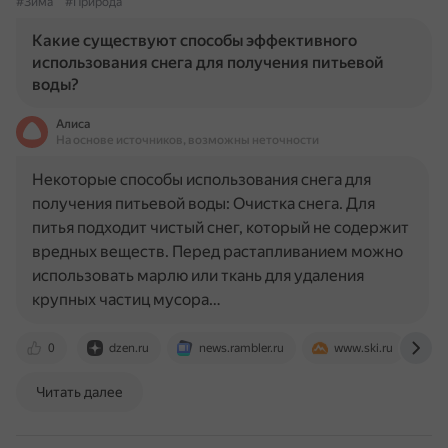
#Зима
#Природа
Какие существуют способы эффективного
использования снега для получения питьевой
воды?
Алиса
На основе источников, возможны неточности
Некоторые способы использования снега для
получения питьевой воды: Очистка снега. Для
питья подходит чистый снег, который не содержит
вредных веществ. Перед растапливанием можно
использовать марлю или ткань для удаления
крупных частиц мусора…
0
dzen.ru
news.rambler.ru
www.ski.ru
Читать далее