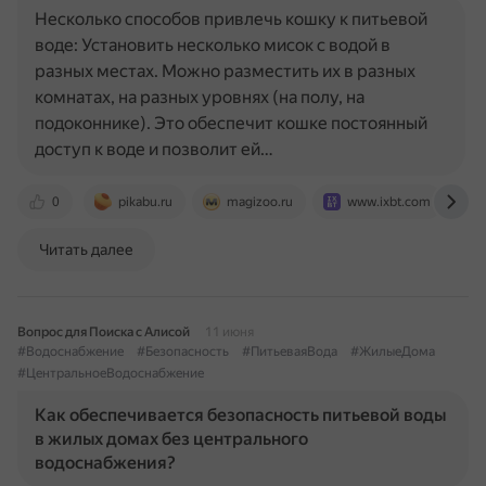
Несколько способов привлечь кошку к питьевой
воде: Установить несколько мисок с водой в
разных местах. Можно разместить их в разных
комнатах, на разных уровнях (на полу, на
подоконнике). Это обеспечит кошке постоянный
доступ к воде и позволит ей…
0
pikabu.ru
magizoo.ru
www.ixbt.com
Читать далее
Вопрос для Поиска с Алисой
11 июня
#Водоснабжение
#Безопасность
#ПитьеваяВода
#ЖилыеДома
#ЦентральноеВодоснабжение
Как обеспечивается безопасность питьевой воды
в жилых домах без центрального
водоснабжения?