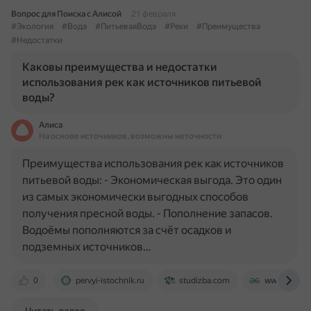
Вопрос для Поиска с Алисой
21 февраля
#Экология
#Вода
#ПитьеваяВода
#Реки
#Преимущества
#Недостатки
Каковы преимущества и недостатки
использования рек как источников питьевой
воды?
Алиса
На основе источников, возможны неточности
Преимущества использования рек как источников
питьевой воды: - Экономическая выгода. Это один
из самых экономически выгодных способов
получения пресной воды. - Пополнение запасов.
Водоёмы пополняются за счёт осадков и
подземных источников…
0
pervyi-istochnik.ru
studizba.com
www.geeksf