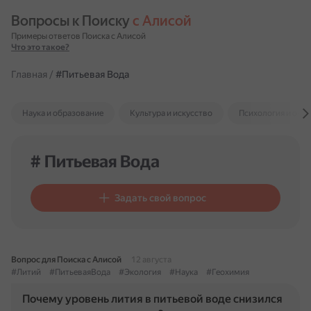
Вопросы к Поиску 
с Алисой
Примеры ответов Поиска с Алисой
Что это такое?
Главная
/
#Питьевая Вода
Наука и образование
Культура и искусство
Психология и отн
# Питьевая Вода
Задать свой вопрос
Вопрос для Поиска с Алисой
12 августа
#Литий
#ПитьеваяВода
#Экология
#Наука
#Геохимия
Почему уровень лития в питьевой воде снизился