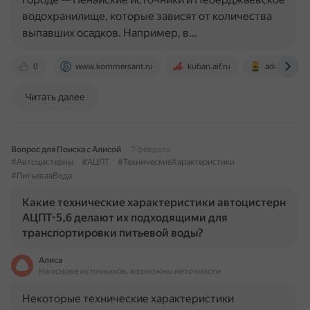
водохранилище, которые зависят от количества
выпавших осадков. Например, в…
0
www.kommersant.ru
kuban.aif.ru
admnvrsk.r
Читать далее
Вопрос для Поиска с Алисой
7 февраля
#Автоцистерны
#АЦПТ
#ТехническиеХарактеристики
#ПитьеваяВода
Какие технические характеристики автоцистерн
АЦПТ-5,6 делают их подходящими для
транспортировки питьевой воды?
Алиса
На основе источников, возможны неточности
Некоторые технические характеристики