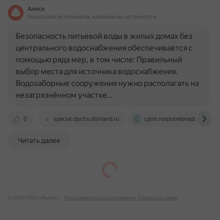
Алиса
На основе источников, возможны неточности
Безопасность питьевой воды в жилых домах без
центрального водоснабжения обеспечивается с
помощью ряда мер, в том числе: Правильный
выбор места для источника водоснабжения.
Водозаборные сооружения нужно располагать на
незагрязнённом участке…
0
special.dpchs.donland.ru
cgon.rospotrebnadzor.ru
Читать далее
© 2026 ООО «Яндекс»
Пользовательское соглашение
Связаться с нами