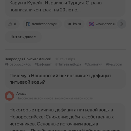
Карун в Кувейт. Израиль и Турция. Страны
подписали контракт на 20 лет о…
0
trendeconomy.ru
ko.ru
www.ozon.ru
Читать далее
Вопрос для Поиска с Алисой
10 сентября
#Новороссийск
#Дефицит
#ПитьеваяВода
#Экология
#Ресурсы
Почему в Новороссийске возникает дефицит
питьевой воды?
Алиса
На основе источников, возможны неточности
Некоторые причины дефицита питьевой воды в
Новороссийске: Снижение дебита собственных
источников. Основные источники воды в
городе — Пенайские источники и Неберджаевское