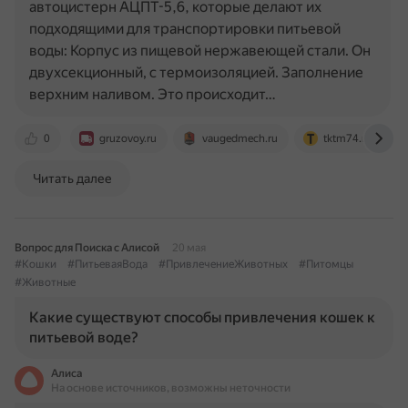
автоцистерн АЦПТ-5,6, которые делают их
подходящими для транспортировки питьевой
воды: Корпус из пищевой нержавеющей стали. Он
двухсекционный, с термоизоляцией. Заполнение
верхним наливом. Это происходит…
0
gruzovoy.ru
vaugedmech.ru
tktm74.ru
Читать далее
Вопрос для Поиска с Алисой
20 мая
#Кошки
#ПитьеваяВода
#ПривлечениеЖивотных
#Питомцы
#Животные
Какие существуют способы привлечения кошек к
питьевой воде?
Алиса
На основе источников, возможны неточности