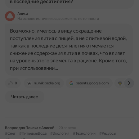
в последние десятилетия?
Алиса
На основе источников, возможны неточности
Возможно, имелось в виду сокращение
поступления лития с пищей, а не с питьевой водой,
так как в последние десятилетия отмечается
снижение содержания лития в почвах, что влияет
на уровень этого элемента в рационе. Кроме того,
при использовании…
0
ru.wikipedia.org
patents.google.com
www.cge
Читать далее
Вопрос для Поиска с Алисой
20 апреля
#Снег
#ПитьеваяВода
#Экология
#Технологии
#Ресурсы