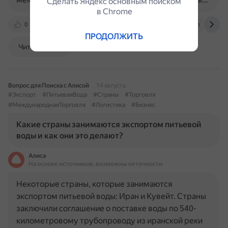
Сделать Яндекс основным поиском
в Сhrome
0
www.bwt.ru
overclockers.ru
vk.com
ПРОДОЛЖИТЬ
Читать далее
Вопрос для Поиска с Алисой
14 августа
#Экспорт
#ПитьеваяВода
#Страны
#Торговля
#МеждународнаяТорговля
#Логистика
#Бизнес
Какие страны занимаются экспортом питьевой
воды и как они это делают?
Алиса
На основе источников, возможны неточности
Некоторые страны, которые занимаются
экспортом питьевой воды: Иран и Кувейт. Страны
заключили соглашение о поставке воды по 540-
километровому трубопроводу из иранской реки