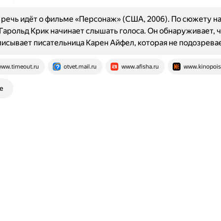
речь идёт о фильме «Персонаж» (США, 2006). По сюжету н
Гарольд Крик начинает слышать голоса. Он обнаруживает, ч
исывает писательница Карен Айфел, которая не подозревае
ww.timeout.ru
otvet.mail.ru
www.afisha.ru
www.kinopois
е