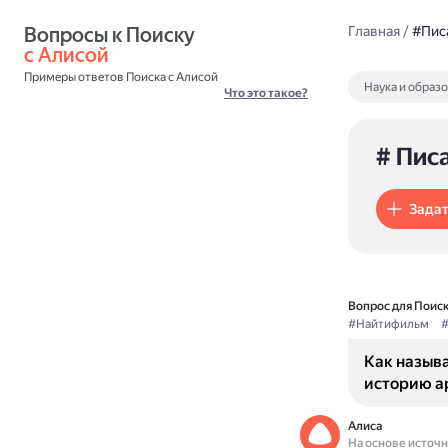
Вопросы к Поиску 
Главная
/
#Пис
с Алисой
Примеры ответов Поиска с Алисой
Наука и образ
Что это такое?
# Пис
Задат
Вопрос для Поиск
#Найтифильм
#
Как назыв
историю а
Алиса
На основе источ