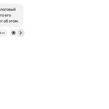
алоговый
то его
т об этом.
k.ru
forumkinopoisk.ru