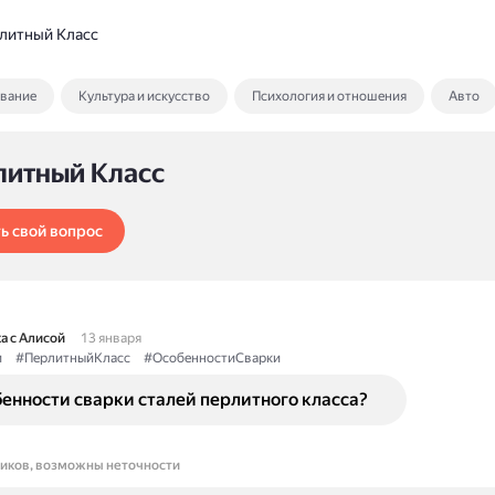
литный Класс
ование
Культура и искусство
Психология и отношения
Авто
литный Класс
ь свой вопрос
а с Алисой
13 января
и
#ПерлитныйКласс
#ОсобенностиСварки
енности сварки сталей перлитного класса?
ников, возможны неточности