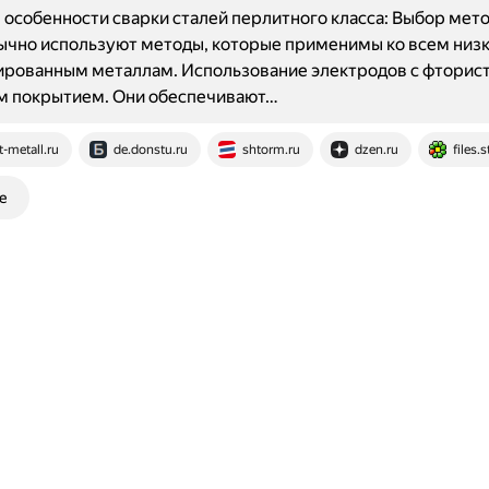
особенности сварки сталей перлитного класса: Выбор мет
ычно используют методы, которые применимы ко всем низк
рованным металлам. Использование электродов с фторист
м покрытием. Они обеспечивают…
t-metall.ru
de.donstu.ru
shtorm.ru
dzen.ru
files.s
е