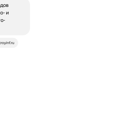
одов
о- и
о-
troyinf.ru