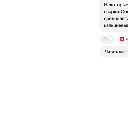
Некоторые 
сварки. Об
среднелеги
кальциевы
0
v
Читать дале