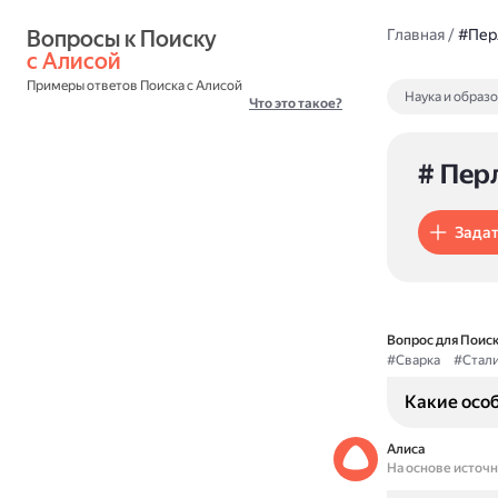
Вопросы к Поиску 
Главная
/
#Пер
с Алисой
Примеры ответов Поиска с Алисой
Наука и образ
Что это такое?
# Пер
Задат
Вопрос для Поиск
#Сварка
#Стал
Какие особ
Алиса
На основе источ