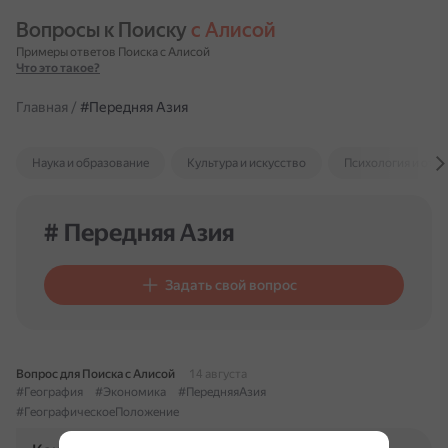
Вопросы к Поиску 
с Алисой
Примеры ответов Поиска с Алисой
Что это такое?
Главная
/
#Передняя Азия
Наука и образование
Культура и искусство
Психология и отн
# Передняя Азия
Задать свой вопрос
Вопрос для Поиска с Алисой
14 августа
#География
#Экономика
#ПередняяАзия
#ГеографическоеПоложение