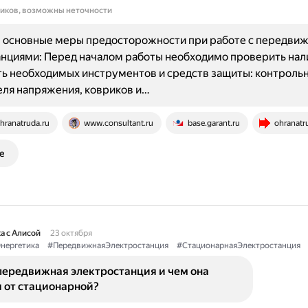
ников, возможны неточности
 основные меры предосторожности при работе с передви
нциями: Перед началом работы необходимо проверить нал
ь необходимых инструментов и средств защиты: контроль
еля напряжения, ковриков и…
hranatruda.ru
www.consultant.ru
base.garant.ru
ohranatr
е
а с Алисой
23 октября
нергетика
#ПередвижнаяЭлектростанция
#СтационарнаяЭлектростанция
передвижная электростанция и чем она
 от стационарной?