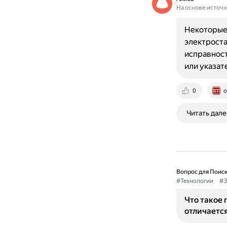
На основе источ
Некоторые
электроста
исправност
или указат
0
o
Читать дале
Вопрос для Поиск
#Технологии
#Э
Что такое 
отличается