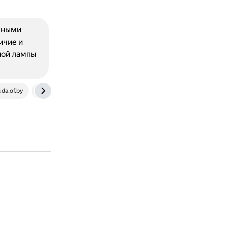
жными
ичие и
ной лампы
uda.of.by
sudact.ru