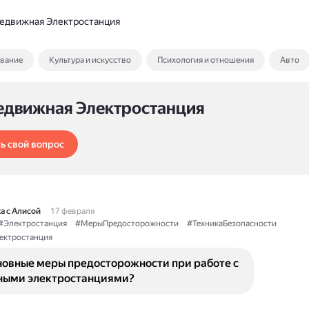
едвижная Электростанция
ование
Культура и искусство
Психология и отношения
Авто
едвижная Электростанция
ь свой вопрос
а с Алисой
17 февраля
#Электростанция
#МерыПредосторожности
#ТехникаБезопасности
ектростанция
новные меры предосторожности при работе с
ыми электростанциями?