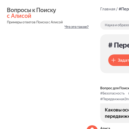
Вопросы к Поиску 
Главная
/
#Пер
с Алисой
Примеры ответов Поиска с Алисой
Наука и образ
Что это такое?
# Пер
Задат
Вопрос для Поиск
#Безопасность
#ПередвижнаяЭл
Каковы ос
передвижн
Алиса