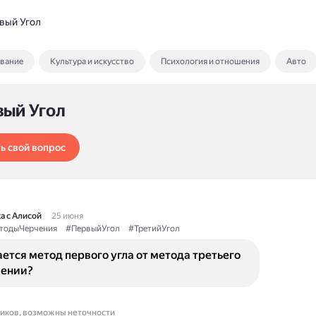
вый Угол
ование
Культура и искусство
Психология и отношения
Авто
вый Угол
ь свой вопрос
а с Алисой
25 июня
тодыЧерчения
#ПервыйУгол
#ТретийУгол
ется метод первого угла от метода третьего
чении?
ников, возможны неточности