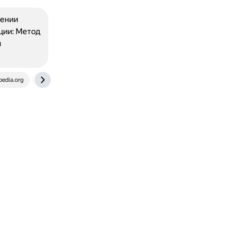
чении
ции: Метод
и
pedia.org
vk.com