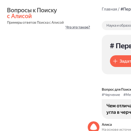
Вопросы к Поиску 
Главная
/
#Пер
с Алисой
Примеры ответов Поиска с Алисой
Наука и образ
Что это такое?
# Пер
Задат
Вопрос для Поиск
#Черчение
#Ме
Чем отлича
угла в чер
Алиса
На основе источ