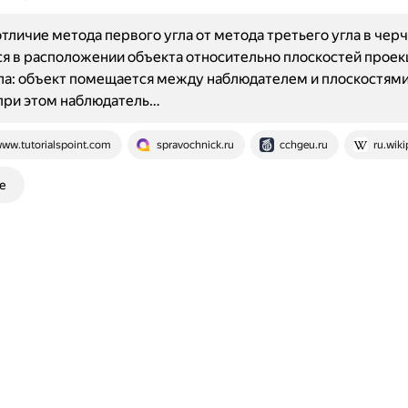
тличие метода первого угла от метода третьего угла в чер
я в расположении объекта относительно плоскостей проек
ла: объект помещается между наблюдателем и плоскостям
при этом наблюдатель…
ww.tutorialspoint.com
spravochnick.ru
cchgeu.ru
ru.wiki
е