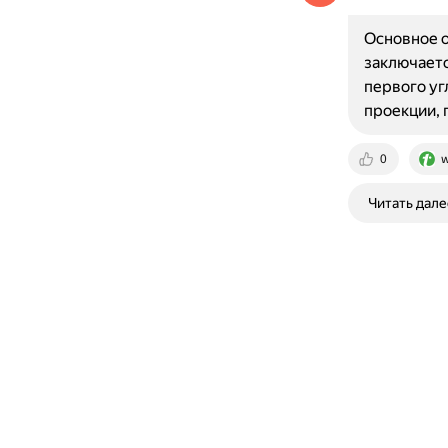
Основное о
заключаетс
первого уг
проекции, 
0
w
Читать дале