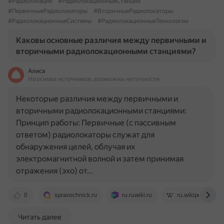
#Радиолокация
#РадиолокационныеСтанции
#ПервичныеРадиолокаторы
#ВторичныеРадиолокаторы
#РадиолокационныеСистемы
#РадиолокационныеТехнологии
Каковы основные различия между первичными и
вторичными радиолокационными станциями?
Алиса
На основе источников, возможны неточности
Некоторые различия между первичными и
вторичными радиолокационными станциями:
Принцип работы: Первичные (с пассивным
ответом) радиолокаторы служат для
обнаружения целей, облучая их
электромагнитной волной и затем принимая
отражения (эхо) от…
0
spravochnick.ru
ru.ruwiki.ru
ru.wikipedia.org
Читать далее