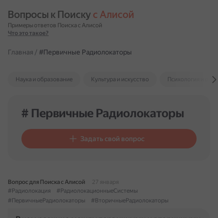
Вопросы к Поиску 
с Алисой
Примеры ответов Поиска с Алисой
Что это такое?
Главная
/
#Первичные Радиолокаторы
Наука и образование
Культура и искусство
Психология и отн
# Первичные Радиолокаторы
Задать свой вопрос
Вопрос для Поиска с Алисой
27 января
#Радиолокация
#РадиолокационныеСистемы
#ПервичныеРадиолокаторы
#ВторичныеРадиолокаторы