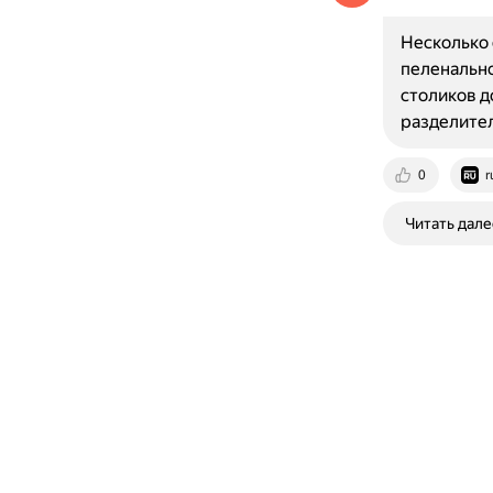
Несколько 
пеленально
столиков д
разделител
0
r
Читать дале