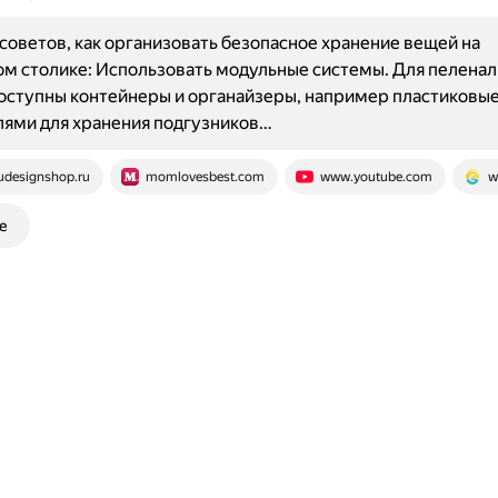
советов, как организовать безопасное хранение вещей на
м столике: Использовать модульные системы. Для пелена
оступны контейнеры и органайзеры, например пластиковые
ями для хранения подгузников…
udesignshop.ru
momlovesbest.com
www.youtube.com
w
е