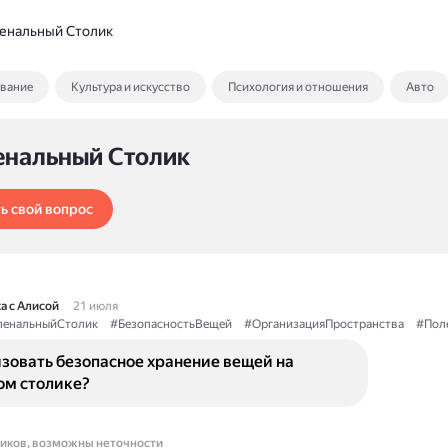
енальный Столик
ование
Культура и искусство
Психология и отношения
Авто
енальный Столик
ь свой вопрос
а с Алисой
21 июля
ленальныйСтолик
#БезопасностьВещей
#ОрганизацияПространства
#Пол
зовать безопасное хранение вещей на
ом столике?
ников, возможны неточности