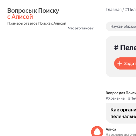
Вопросы к Поиску 
Главная
/
#Пел
с Алисой
Примеры ответов Поиска с Алисой
Наука и образ
Что это такое?
# Пел
Задат
Вопрос для Поиск
#Хранение
#Пе
Как органи
пеленальн
Алиса
На основе источ