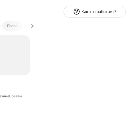
Как это работает?
Право
Экономика и финансы
Путешествия
Спорт
езныеСоветы