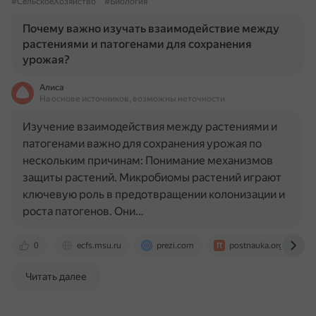
#СельскоеХозяйство
#Биология
Почему важно изучать взаимодействие между
растениями и патогенами для сохранения
урожая?
Алиса
На основе источников, возможны неточности
Изучение взаимодействия между растениями и
патогенами важно для сохранения урожая по
нескольким причинам: Понимание механизмов
защиты растений. Микробиомы растений играют
ключевую роль в предотвращении колонизации и
роста патогенов. Они…
0
ecfs.msu.ru
prezi.com
postnauka.org
Читать далее