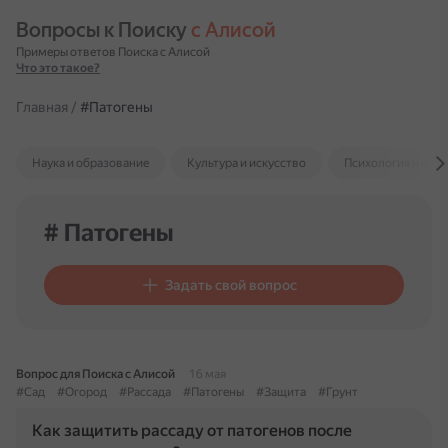
Вопросы к Поиску 
с Алисой
Примеры ответов Поиска с Алисой
Что это такое?
Главная
/
#Патогены
Наука и образование
Культура и искусство
Психология и отн
# Патогены
Задать свой вопрос
Вопрос для Поиска с Алисой
16 мая
#Сад
#Огород
#Рассада
#Патогены
#Защита
#Грунт
Как защитить рассаду от патогенов после