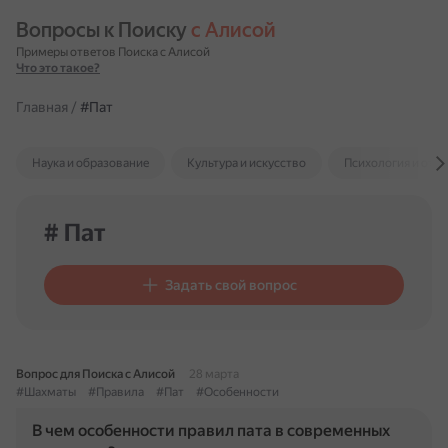
Вопросы к Поиску 
с Алисой
Примеры ответов Поиска с Алисой
Что это такое?
Главная
/
#Пат
Наука и образование
Культура и искусство
Психология и отн
# Пат
Задать свой вопрос
Вопрос для Поиска с Алисой
28 марта
#Шахматы
#Правила
#Пат
#Особенности
В чем особенности правил пата в современных