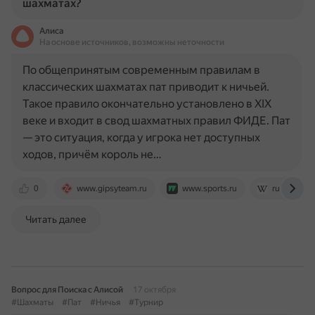
шахматах?
Алиса
На основе источников, возможны неточности
По общепринятым современным правилам в
классических шахматах пат приводит к ничьей.
Такое правило окончательно установлено в XIX
веке и входит в свод шахматных правил ФИДЕ. Пат
— это ситуация, когда у игрока нет доступных
ходов, причём король не…
0
www.gipsyteam.ru
www.sports.ru
ru.wikipedi
Читать далее
Вопрос для Поиска с Алисой
17 октября
#Шахматы
#Пат
#Ничья
#Турнир