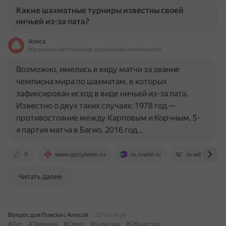
Какие шахматные турниры известны своей
ничьей из-за пата?
Алиса
На основе источников, возможны неточности
Возможно, имелись в виду матчи за звание
чемпиона мира по шахматам, в которых
зафиксирован исход в виде ничьей из-за пата.
Известно о двух таких случаях: 1978 год —
противостояние между Карповым и Корчным, 5-
я партия матча в Багио. 2016 год…
0
www.gipsyteam.ru
ru.ruwiki.ru
ru.wikipedia.o
Читать далее
Вопрос для Поиска с Алисой
22 октября
#Пат
#Термины
#Сленг
#Культура
#Общество