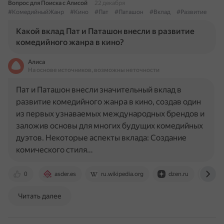
Вопрос для Поиска с Алисой
22 декабря
#КомедийныйЖанр
#Кино
#Пат
#Паташон
#Вклад
#Развитие
Какой вклад Пат и Паташон внесли в развитие
комедийного жанра в кино?
Алиса
На основе источников, возможны неточности
Пат и Паташон внесли значительный вклад в
развитие комедийного жанра в кино, создав один
из первых узнаваемых международных брендов и
заложив основы для многих будущих комедийных
дуэтов. Некоторые аспекты вклада: Создание
комического стиля…
0
asder.es
ru.wikipedia.org
dzen.ru
www
Читать далее