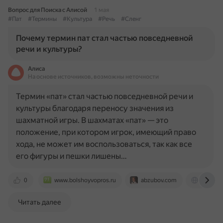
Вопрос для Поиска с Алисой
1 мая
#Пат
#Термины
#Культура
#Речь
#Сленг
Почему термин пат стал частью повседневной
речи и культуры?
Алиса
На основе источников, возможны неточности
Термин «пат» стал частью повседневной речи и
культуры благодаря переносу значения из
шахматной игры. В шахматах «пат» — это
положение, при котором игрок, имеющий право
хода, не может им воспользоваться, так как все
его фигуры и пешки лишены…
0
www.bolshoyvopros.ru
abzubov.com
herzena
Читать далее