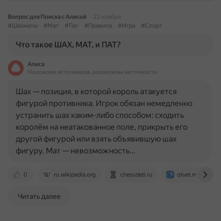
Вопрос для Поиска с Алисой
22 ноября
#Шахматы
#Мат
#Пат
#Правила
#Игра
#Спорт
Что такое ШАХ, МАТ, и ПАТ?
Алиса
На основе источников, возможны неточности
Шах — позиция, в которой король атакуется
фигурой противника. Игрок обязан немедленно
устранить шах каким-либо способом: сходить
королём на неатакованное поле, прикрыть его
другой фигурой или взять объявившую шах
фигуру. Мат — невозможность…
0
ru.wikipedia.org
chessdeti.ru
otvet.mail.ru
Читать далее