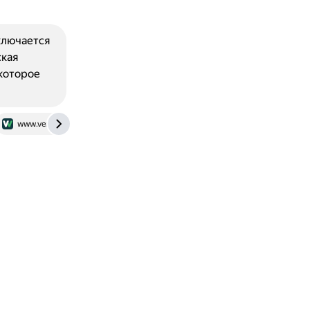
ключается
ская
екоторое
www.verywellmind.com
talent-q.ru
en.wikipedia.org