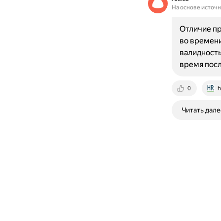
На основе источ
Отличие пр
во времени
валидность
время посл
0
h
Читать дале