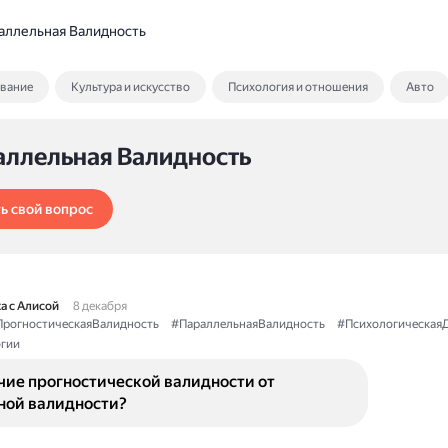
аллельная Валидность
ование
Культура и искусство
Психология и отношения
Авто
аллельная Валидность
ь свой вопрос
а с Алисой
8 декабря
рогностическаяВалидность
#ПараллельнаяВалидность
#ПсихологическаяД
гии
чие прогностической валидности от
ной валидности?