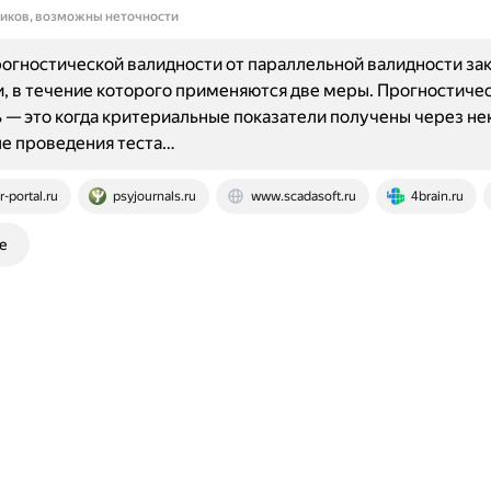
ников, возможны неточности
огностической валидности от параллельной валидности за
, в течение которого применяются две меры. Прогностиче
 — это когда критериальные показатели получены через н
е проведения теста…
r-portal.ru
psyjournals.ru
www.scadasoft.ru
4brain.ru
е