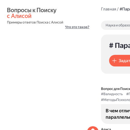
Вопросы к Поиску 
Главная
/
#Пар
с Алисой
Примеры ответов Поиска с Алисой
Наука и образ
Что это такое?
# Пар
Задат
Вопрос для Поиск
#Валидность
#П
#МетодыПсихоло
В чем отли
параллель
Алиса